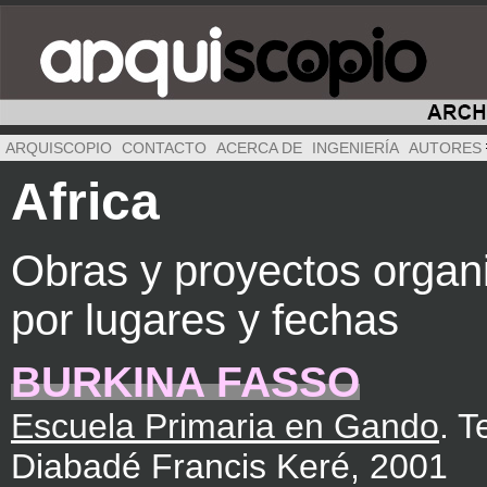
ARQUISCOPIO
CONTACTO
ACERCA DE
INGENIERÍA
AUTORES
Africa
Obras y proyectos organ
por lugares y fechas
BURKINA FASSO
Escuela Primaria en Gando
. 
Diabadé Francis Keré, 2001