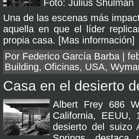
Foto: Julius Shulman
Una de las escenas más impact
aquella en que el líder replic
propia casa. [Mas información]
Por Federico García Barba | feb
Building
,
Oficinas
,
USA
,
Wyma
Casa en el desierto 
Albert Frey 686 W
California, EEUU,
desierto del suizo
Springs, destaca 