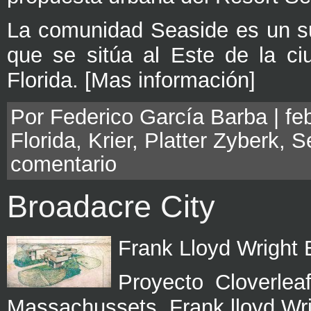
La comunidad Seaside es un su
que se sitúa al Este de la c
Florida. [Mas información]
Por Federico García Barba | feb
Florida
,
Krier
,
Platter Zyberk
,
S
comentario
Broadacre City
Frank Lloyd Wright
Proyecto Cloverleaf
Massachussets. Frank lloyd Wri