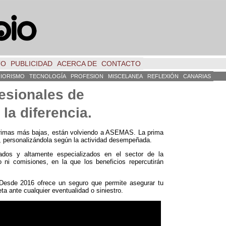
TO
PUBLICIDAD
ACERCA DE
CONTACTO
RIORISMO
TECNOLOGÍA
PROFESION
MISCELANEA
REFLEXIÓN
CANARIAS
esionales de
la diferencia.
primas más bajas, están volviendo a ASEMAS. La prima
do, personalizándola según la actividad desempeñada.
dos y altamente especializados en el sector de la
 ni comisiones, en la que los beneficios repercutirán
Desde 2016 ofrece un seguro que permite asegurar tu
a ante cualquier eventualidad o siniestro.