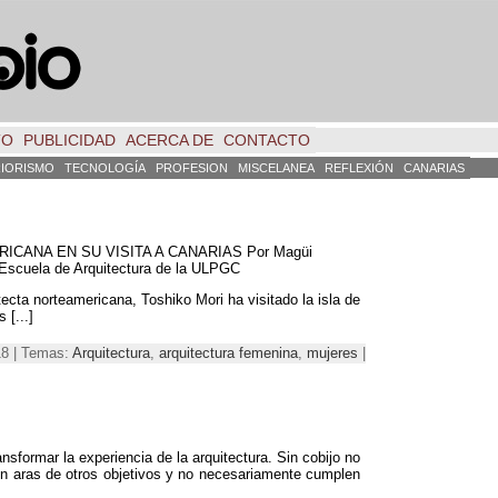
TO
PUBLICIDAD
ACERCA DE
CONTACTO
RIORISMO
TECNOLOGÍA
PROFESION
MISCELANEA
REFLEXIÓN
CANARIAS
CANA EN SU VISITA A CANARIAS Por Magüi
 Escuela de Arquitectura de la ULPGC
ecta norteamericana, Toshiko Mori ha visitado la isla de
 [...]
18 | Temas:
Arquitectura
,
arquitectura femenina
,
mujeres
|
sformar la experiencia de la arquitectura. Sin cobijo no
 en aras de otros objetivos y no necesariamente cumplen