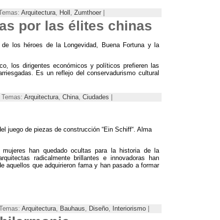
| Temas:
Arquitectura
,
Holl
,
Zumthoer
|
s por las élites chinas
da de los héroes de la Longevidad, Buena Fortuna y la
o, los dirigentes económicos y políticos prefieren las
arriesgadas. Es un reflejo del conservadurismo cultural
 | Temas:
Arquitectura
,
China
,
Ciudades
|
del juego de piezas de construcción “Ein Schiff“. Alma
s mujeres han quedado ocultas para la historia de la
rquitectas radicalmente brillantes e innovadoras han
e aquellos que adquirieron fama y han pasado a formar
| Temas:
Arquitectura
,
Bauhaus
,
Diseño
,
Interiorismo
|