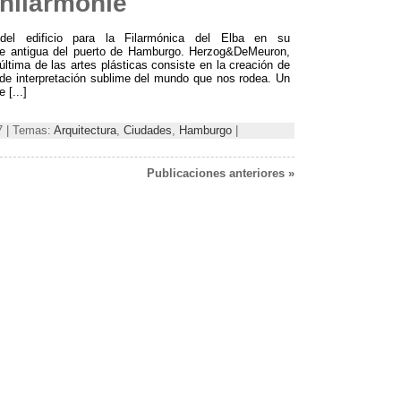
hilarmonie
el edificio para la Filarmónica del Elba en su
te antigua del puerto de Hamburgo. Herzog&DeMeuron,
última de las artes plásticas consiste en la creación de
de interpretación sublime del mundo que nos rodea. Un
 [...]
17 | Temas:
Arquitectura
,
Ciudades
,
Hamburgo
|
Publicaciones anteriores »