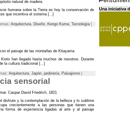
epósito natural de madera.
Una iniciativa 
pecie humana sobre la Tierra es hoy la conservación de
tes que incentiva el sistema [...]
 Temas:
Arquitectura
,
Diseño
,
Kengo Kuma
,
Tecnología
|
e con el paisaje de las montañas de Kitayama
 Kioto han llegado hasta muchos de nosotros. Durante
 la cultura tradicional [...]
emas:
Arquitectura
,
Japón
,
jardinería
,
Paisajismo
|
cia sensorial
 mar. Caspar David Friedrich, 1821
 disfrute y la contemplación de la belleza y lo sublime
cupa crecientemente a las personas que tienen una
na forma de experiencia ligadas al arte y al paisaje
]