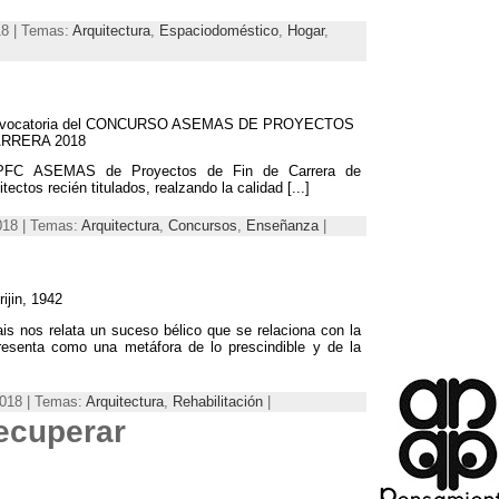
18 | Temas:
Arquitectura
,
Espaciodoméstico
,
Hogar
,
 3ª Convocatoria del CONCURSO ASEMAS DE PROYECTOS
ARRERA 2018
 PFC ASEMAS de Proyectos de Fin de Carrera de
tectos recién titulados, realzando la calidad [...]
2018 | Temas:
Arquitectura
,
Concursos
,
Enseñanza
|
ijin, 1942
is nos relata un suceso bélico que se relaciona con la
presenta como una metáfora de lo prescindible y de la
2018 | Temas:
Arquitectura
,
Rehabilitación
|
recuperar