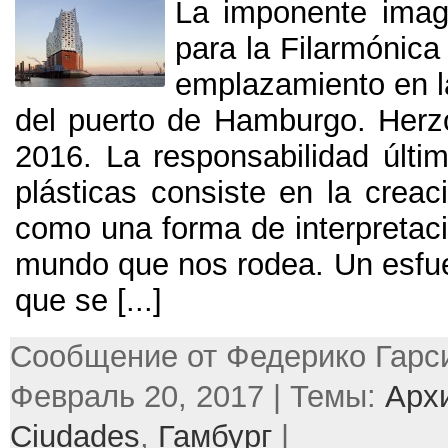
La imponente image
para la Filarmónica
emplazamiento en l
del puerto de Hamburgo
.
Herz
2016.
La responsabilidad últi
plásticas consiste en la creac
como una forma de interpretaci
mundo que nos rodea
.
Un esfue
que se
[...]
Сообщение от Федерико Гарси
Февраль 20, 2017 | Темы:
Арх
Ciudades
,
Гамбург
|