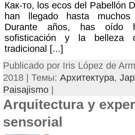
Как-то, los ecos del Pabellón 
han llegado hasta muchos 
Durante años,
has oído 
sofisticación y la belleza 
tradicional
[...]
Publicado por Iris López de Ar
2018 | Темы:
Архитектура
,
Jap
Paisajismo
|
Arquitectura y exper
sensorial