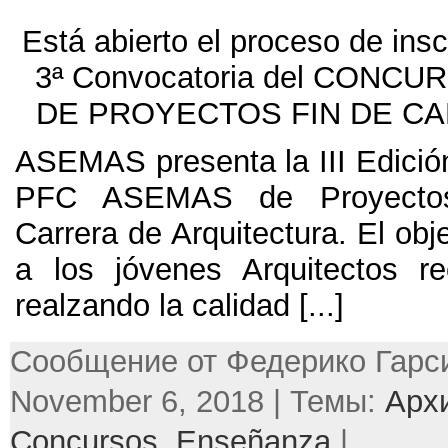
Está abierto el proceso de insc
3ª Convocatoria del CONC
DE PROYECTOS FIN DE C
ASEMAS presenta la III Edició
PFC ASEMAS de Proyecto
Carrera de Arquitectura. El obj
a los jóvenes Arquitectos rec
realzando la calidad
[...]
Сообщение от Федерико Гарси
November 6, 2018 | Темы:
Арх
Concursos
,
Enseñanza
|