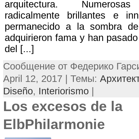
arquitectura
.
Numerosas 
radicalmente brillantes e i
permanecido a la sombra de
adquirieron fama y han pasado 
del
[...]
Сообщение от Федерико Гарси
April 12, 2017 | Темы:
Архитек
Diseño
,
Interiorismo
|
Los excesos de la
ElbPhilarmonie