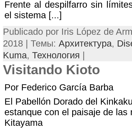
Frente al despilfarro sin límite
el sistema
[...]
Publicado por Iris López de Ar
2018 | Темы:
Архитектура
,
Dis
Kuma
,
Технология
|
Visitando Kioto
Por Federico García Barba
El Pabellón Dorado del Kinkaku-j
estanque con el paisaje de las
Kitayama