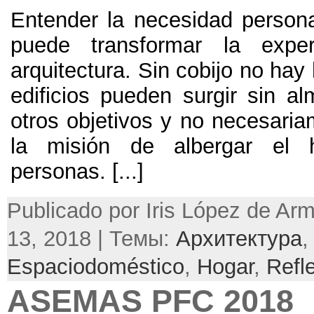
Entender la necesidad person
puede transformar la expe
arquitectura. Sin cobijo no hay 
edificios pueden surgir sin a
otros objetivos y no necesari
la misión de albergar el 
personas. [...]
Publicado por Iris López de Ar
13, 2018 | Темы:
Архитектура
,
Espaciodoméstico
,
Hogar
,
Refl
ASEMAS PFC 2018