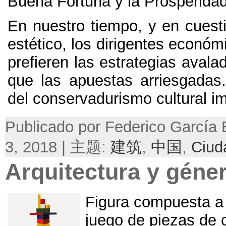
Buena Fortuna y la Prosperida
En nuestro tiempo
,
y en cuest
estético
,
los dirigentes económi
prefieren las estrategias avalad
que las apuestas arriesgadas
del conservadurismo cultural i
Publicado por Federico García 
3, 2018 | 主题:
建筑
,
中国
,
Ciud
Arquitectura y géne
Figura compuesta a p
juego de piezas de 