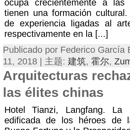
ocupa crecientemente a las
tienen una formación cultural
de experiencia ligadas al art
respectivamente en la
[...]
Publicado por Federico García B
11, 2018 | 主题:
建筑
,
霍尔
,
Zum
Arquitecturas recha
las élites chinas
Hotel Tianzi
,
Langfang
.
La 
edificada de los héroes de 