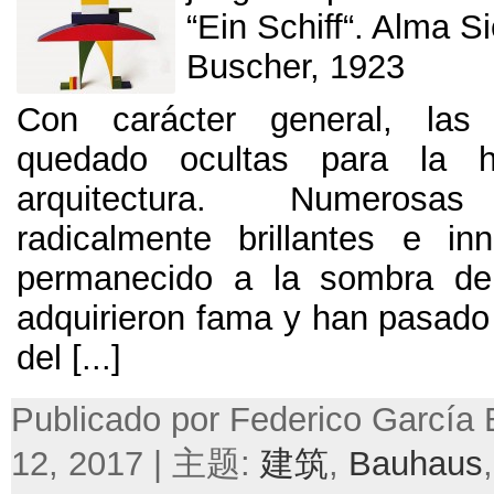
“
Ein Schiff
“.
Alma Si
Buscher
, 1923
Con carácter general
,
las
quedado ocultas para la h
arquitectura
.
Numerosas 
radicalmente brillantes e i
permanecido a la sombra de
adquirieron fama y han pasado 
del
[...]
Publicado por Federico García B
12, 2017 | 主题:
建筑
,
Bauhaus