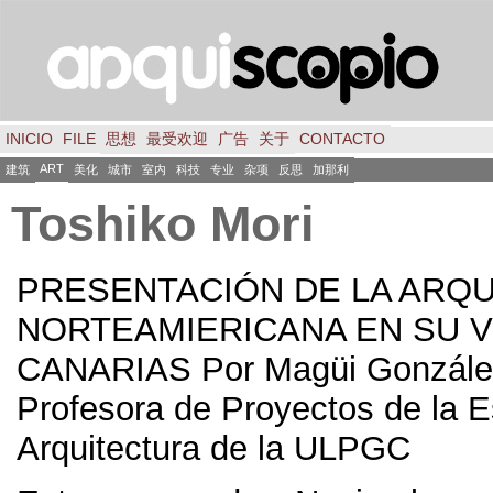
INICIO
FILE
思想
最受欢迎
广告
关于
CONTACTO
ART
建筑
美化
城市
室内
科技
专业
杂项
反思
加那利
Toshiko Mori
PRESENTACIÓN DE LA ARQU
NORTEAMIERICANA EN SU VI
CANARIAS Por Magüi Gonzále
Profesora de Proyectos de la 
Arquitectura de la ULPGC