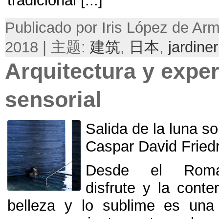
tradicional
[...]
Publicado por Iris López de Ar
2018 | 主题:
建筑
,
日本
,
jardiner
Arquitectura y exper
sensorial
Salida de la luna so
Caspar David Friedr
Desde el Roman
disfrute y la cont
belleza y lo sublime es una