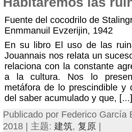
Habitaremos las rui
Fuente del cocodrilo de Staling
Enmmanuil Evzerijin, 1942
En su libro El uso de las rui
Jouannais nos relata un suceso
relaciona con la constante agr
a la cultura. Nos lo pres
metáfora de lo prescindible y d
del saber acumulado y que, [...
Publicado por Federico García
2018 | 主题:
建筑
,
复原
|