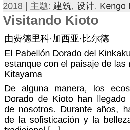
2018 | 主题:
建筑
,
设计
,
Kengo
Visitando Kioto
由费德里科·加西亚·比尔德
El Pabellón Dorado del Kinkaku-j
estanque con el paisaje de las
Kitayama
De alguna manera, los ecos
Dorado de Kioto han llegado
de nosotros. Durante años,
h
de la sofisticación y la bellez