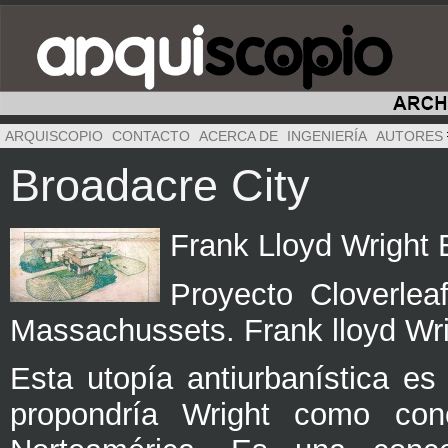
ARQUISCOPIO
CONTACTO
ACERCA DE
INGENIERÍA
AUTORES
Broadacre City
Frank Lloyd Wright
Proyecto Cloverleaf
Massachussets. Frank lloyd Wri
Esta utopía antiurbanística e
propondría Wright como conce