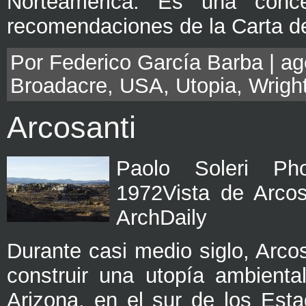
Norteamérica. Es una conc
recomendaciones de la Carta de
Por Federico García Barba | ago
Broadacre
,
USA
,
Utopia
,
Wrigh
Arcosanti
Paolo Soleri Pho
1972Vista de Arcosa
ArchDaily
Durante casi medio siglo, Arco
construir una utopía ambienta
Arizona, en el sur de los Est