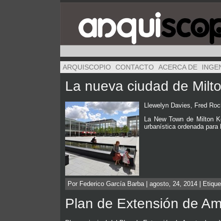
ARQUISCOPIO
CONTACTO
ACERCA DE
INGE
La nueva ciudad de Milt
Llewelyn Davies, Fred Roc
La New Town de Milton Key
urbanística ordenada para
Por Federico García Barba | agosto, 24, 2014 | Etiqu
Plan de Extensión de A