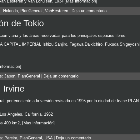
 Van Eesteren y Van Lohuisen, 1934 [Mas información]
s:
Holanda
,
PlanGeneral
,
VanEesteren
|
Deja un comentario
ión de Tokio
ción viaria y las áreas reservadas para los principales espacios libres.
AL IMPERIAL Ishizu Sanjiro, Tagawa Daikichiro, Fukuda Shigeyoshi y 
información]
as:
Japon
,
PlanGeneral
|
Deja un comentario
Irvine
eral, perteneciente a la versión revisada en 1995 por la ciudad de Irvin
os Ángeles, California. 1962
los 400 km2, [Mas información]
as:
Pereira
,
PlanGeneral
,
USA
|
Deja un comentario