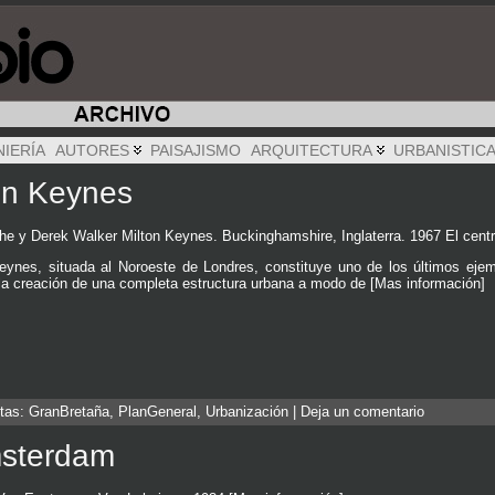
NIERÍA
AUTORES
PAISAJISMO
ARQUITECTURA
URBANISTIC
on Keynes
he y Derek Walker Milton Keynes. Buckinghamshire, Inglaterra. 1967 El centr
nes, situada al Noroeste de Londres, constituye uno de los últimos ejemp
 la creación de una completa estructura urbana a modo de [Mas información]
etas:
GranBretaña
,
PlanGeneral
,
Urbanización
|
Deja un comentario
msterdam