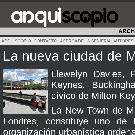
ARQUISCOPIO
CONTACTO
ACERCA DE
INGENIERÍA
AUTORES
La nueva ciudad de M
Llewelyn Davies, 
Keynes. Buckingha
cívico de Milton Ke
La New Town de Mil
Londres, constituye uno de l
organización urbanística orden