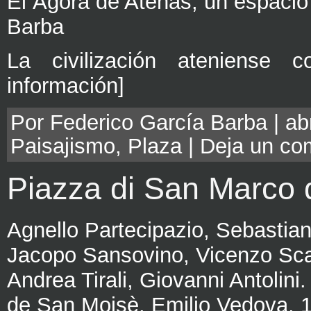
El Ágora de Atenas, un espacio
Barba
La civilización ateniense 
información]
Por Federico García Barba | abr
Paisajismo
,
Plaza
|
Deja un co
Piazza di San Marco 
Agnello Partecipazio, Sebastian
Jacopo Sansovino, Vicenzo Sc
Andrea Tirali, Giovanni Antolini
de San Moisè. Emilio Vedova, 