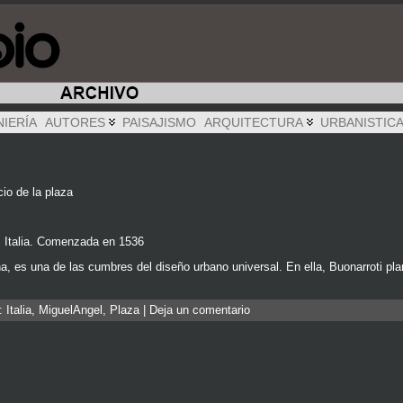
NIERÍA
AUTORES
PAISAJISMO
ARQUITECTURA
URBANISTIC
cio de la plaza
, Italia. Comenzada en 1536
ina, es una de las cumbres del diseño urbano universal. En ella, Buonarroti pl
s:
Italia
,
MiguelAngel
,
Plaza
|
Deja un comentario