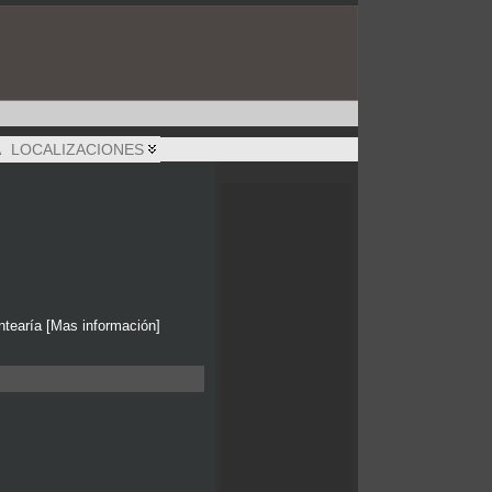
A
LOCALIZACIONES
antearía [Mas información]