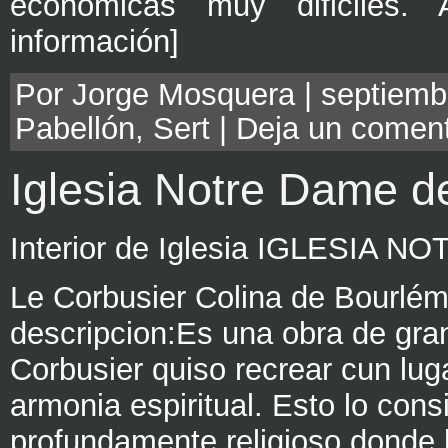
económicas muy dificiles
información]
Por Jorge Mosquera | septiembr
Pabellón
,
Sert
|
Deja un coment
Iglesia Notre Dame 
Interior de Iglesia IGLESI
Le Corbusier Colina de Bourlé
descripcion:Es una obra de gra
Corbusier quiso recrear cun lug
armonia espiritual. Esto lo con
profundamente religioso donde 