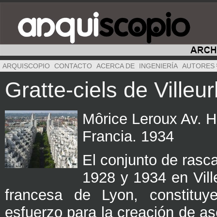
ARQUISCOPIO
CONTACTO
ACERCA DE
INGENIERÍA
AUTORES
Gratte-ciels de Villeu
Môrice Leroux Av. H
Francia. 1934
El conjunto de rasca
1928 y 1934 en Ville
francesa de Lyon, constituy
esfuerzo para la creación de as