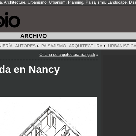
ra, Architecture, Urbanismo, Urbanism, Planning, Paisajismo, Landscape, Dis
NIERÍA
AUTORES
PAISAJISMO
ARQUITECTURA
URBANISTIC
Oficina de arquitectura Sangath
»
ada en Nancy