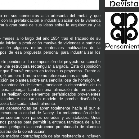
ado en sus comienzos a la artesanía del metal y que
n la prefabricación e industrialización de la vivienda
aría gran parte de sus ideas sobre la arquitectura y la
ro meses a lo largo del año 1954 tras el fracaso de su
ía iniciar la producción masiva de viviendas a partir de
cción algunos restos materiales inutilizados de la
tipos de esa propuesta personal para industrializar los
fuerte pendiente. La composición del proyecto se concibe
e una estructura rectangular alargada. Esta disposición
ar que Prouvé emplea en todos sus proyectos. Frente al
ón, él prefiere 1 metro como referencia más simple.
cción se plantea sobre una sencilla losa de hormigón. Al
la contención de tierras, mediante la disposición de un
 para albergar también una alineación de armarios y
es se realizan con elementos prefabricados provenientes
realizados e incluso un modelo de porche diseñado y
uela fabricada industrialmente.
yas dependencias se abren totalmente hacia el sur, el
 encuentra la ciudad de Nancy. La prefabricación de los
que cuentan con paños cerrados y acristalados. Unos
nos paneles para permitir la entrada tamizada de la luz
anas prefigura la construcción prefabricada de aluminio
dustria de la construcción.
 de madera contrachapada de alta resistencia e incluyen