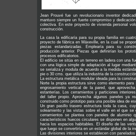
Jean Prouvé fue un revolucionario inventor dedic
mantuvo siempre un fuerte compromiso y dedicación co
colectiva. En este proyecto de vivienda personal volc
construcción.
La casa la edificaría para su propia familia en cuat
proyecto de fábrica en Máxeville, en la cual se propon
piezas estandarizadas. Emplearía para su constru
producción anterior. Piezas que definirían los proto
procesos edificatorios.
El edificio se sitúa en un terreno en ladera con una 
con una lógica simple de adaptación al lugar mediant
se serializa y modula de acuerdo a la medida estánd
pie o 30 cms. que utiliza la industria de la construcci
La estructura metálica modular ideada para la constru
Norte la propia estructura sirve como elemento para 
engrosamiento vertical de la pared, que aprovecha
estanterías. Los cerramientos y particiones interior
del taller propio. Aprovecha algunos paneles ya 
construido como prototipo para una posible idea de esc
Un gran pasillo trasero estructura toda la casa, cu
soleamiento y las vistas sobre el valle en el que se
cerramientos se plantea con paneles de aluminio 
característicos huecos circulares se disponen en algu
hacia los espacios habitables. El diseño de las vent
que luego se convertiría en un estándar global de la in
Las divisiones interiores se establecen con panelados