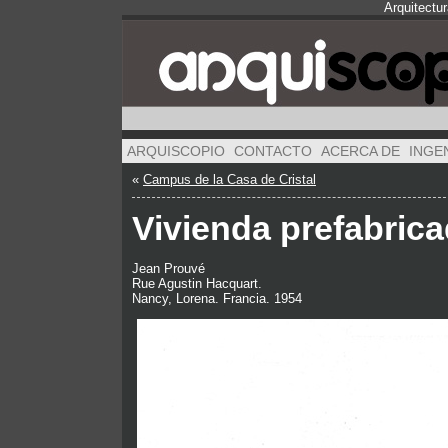
Arquitectu
ARQUISCOPIO
CONTACTO
ACERCA DE
INGE
«
Campus de la Casa de Cristal
Vivienda prefabric
Jean Prouvé
Rue Agustin Hacquart.
Nancy, Lorena. Francia. 1954