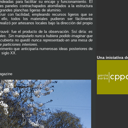
ndeadas para facilitar su encaje y funcionamiento. El
es paneles contrachapados atornillados a la estructura
 grandes planchas ligeras de aluminio.
uir con facilidad, empleando recursos ligeros que se
ello, todos los materiales pudieron ser fácilmente
realizó por artesanos locales bajo la dirección del propio
ouvé: fue el producto de la observación. Ssí diría:
es
bles. Sin manipularlo nunca hubiera podido imaginar que
 la cubierta no quedó nunca representado en una mesa de
 particiones interiores
.
rimento que anticiparía numerosas ideas posteriores de
 siglo XX.
Una iniciativa d
agazine