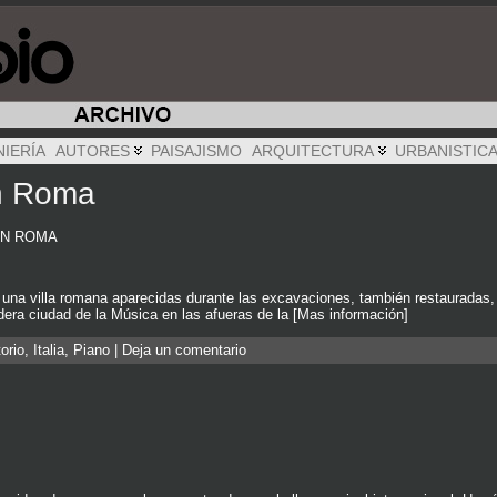
NIERÍA
AUTORES
PAISAJISMO
ARQUITECTURA
URBANISTIC
en Roma
 EN ROMA
 una villa romana aparecidas durante las excavaciones, también restauradas,
dera ciudad de la Música en las afueras de la [Mas información]
orio
,
Italia
,
Piano
|
Deja un comentario