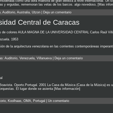
siderada como una obra maestra de gran belleza a nivel internacional. Un sí
as y erguidas, rememoran las velas de los barcos. algo novedoso, [Mas info
p
,
Auditorio
,
Australia
,
Utzon
|
Deja un comentario
sidad Central de Caracas
ectores de colores AULA MAGNA DE LA UNIVERSIDAD CENTRAL Carlos Raúl Vill
nezuela. 1953
sión de la arquitectura venezolana en las corrientes contemporáneas imperan
tas:
Auditorio
,
Venezuela
,
Villanueva
|
Deja un comentario
al
ista. Oporto.Portugal. 2001 La Casa da Música (Casa de la Música) es un
 orquestas. El lugar donde se asienta [Mas información]
torio
,
Koolhaas
,
OMA
,
Portugal
|
Un comentario