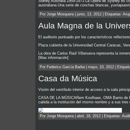
Sidney.Australia.1959-1973 La Opera de Sydney es con
australiana.Una serie de conchas blancas, yuxtapuest
Por Jorge Mosquera | junio, 13, 2012 | Etiquetas:
Aru
Aula Magna de la Univer
El auditorio puntuado por los característicos refl
Plaza cubierta de la Universidad Central Caracas, Ve
La obra de Carlos Raúl Villanueva representa la inmer
[Mas información]
Por Federico García Barba | mayo, 10, 2012 | Etique
Casa da Música
Visión del vestíbulo interior de acceso a la sala princip
CASA DE LA MÚSICARem Koolhaas, OMA Barrio de Boav
cabida a la institución del mismo nombre y a sus tres
Por Jorge Mosquera | abril, 18, 2012 | Etiquetas:
Audi