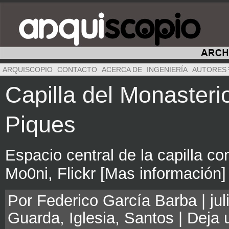
ARQUISCOPIO
CONTACTO
ACERCA DE
INGENIERÍA
AUTORES
Capilla del Monasteri
Piques
Espacio central de la capilla con
Mo0ni, Flickr [Mas información]
Por Federico García Barba | jul
Guarda
,
Iglesia
,
Santos
|
Deja 