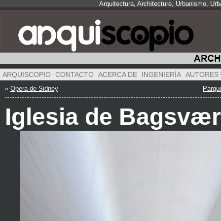
Arquitectura, Architecture, Urbanismo, Ur
ARQUISCOPIO
CONTACTO
ACERCA DE
INGENIERÍA
AUTORES
«
Opera de Sidney
Parque
Iglesia de Bagsvæ