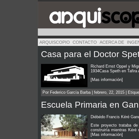
ARQUISCOPIO
CONTACTO
ACERCA DE
INGE
Casa para el Doctor Spe
Richard Ernst Oppel y Migu
1934Casa Speth en Tafira Al
[Mas información]
Por Federico García Barba | febrero, 22, 2015 | Etiqu
Escuela Primaria en Ga
Diébédo Francis Kéré Gan
Este proyecto trataba de
construiría mientras Kéré 
[Mas información]