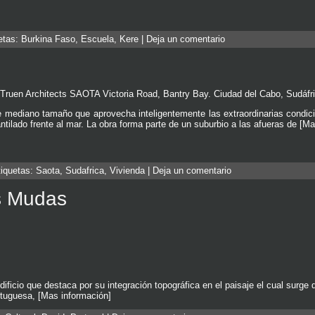
uetas:
Burkina Faso
,
Escuela
,
Kere
|
Deja un comentario
 Truen Architects SAOTA Victoria Road, Bantry Bay. Ciudad del Cabo, Sudáfr
e mediano tamaño que aprovecha inteligentemente las extraordinarias condi
ntilado frente al mar. La obra forma parte de un suburbio a las afueras de [M
tiquetas:
Saota
,
Sudafrica
,
Vivienda
|
Deja un comentario
s Mudas
icio que destaca por su integración topográfica en el paisaje el cual surge d
rtuguesa, [Mas información]