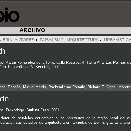
NIERÍA
AUTORES
PAISAJISMO
ARQUITECTURA
URBANISTIC
th
el Martín Fernández de la Torre. Calle Rosales, 4. Tafira Alta, Las Palmas d
ta. Infografía de A. Beautell, 2002.
etas:
España
,
Miguel Martin
,
Racionalismo Canario
,
Richard E. Oppel
,
Vivien
ndo
do, Tenkodogo. Burkina Faso. 2001
 dotar de servicios educativos a los habitantes de la región natal del a
realizaba sus estudios de arquitectura en la ciudad de Berlín, gracias a un