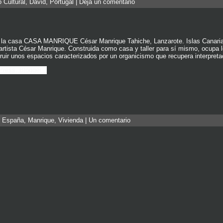
 Cultural
,
David
,
Portugal
|
Deja un comentario
 de la casa CASA MANRIQUE César Manrique Tahiche, Lanzarote. Islas Canari
 artista César Manrique. Construida como casa y taller para sí mismo, ocupa l
uir unos espacios caracterizados por un organicismo que recupera interpreta
:
España
,
Manrique
,
Vivienda
|
Un comentario