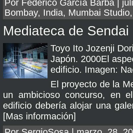
Por Federico García Barba | jul
Bombay
,
India
,
Mumbai Studio
Mediateca de Sendai
Toyo Ito Jozenji Dor
Japón. 2000El aspec
edificio. Imagen: N
El proyecto de la M
un ambicioso concurso, en el
edificio debería alojar una gale
[Mas información]
Por SergioSosa | marzo, 28, 20