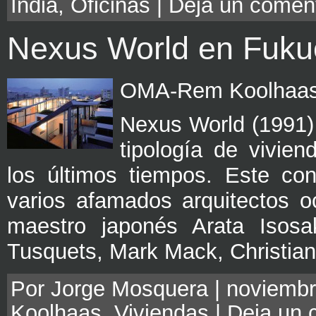
India
,
Oficinas
|
Deja un coment
Nexus World en Fuku
OMA-Rem Koolhaas 
Nexus World (1991) 
tipología de vivien
los últimos tiempos. Este con
varios afamados arquitectos oc
maestro japonés Arata Isosak
Tusquets, Mark Mack, Christian
Por Jorge Mosquera | noviembre
Koolhaas
,
Viviendas
|
Deja un 