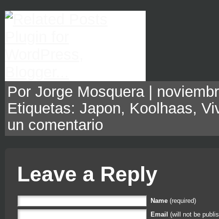
Por Jorge Mosquera | noviembre
Etiquetas:
Japon
,
Koolhaas
,
Vi
un comentario
Leave a Reply
Name
(required)
Email
(will not be publi