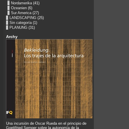
Nordamerika
(41)
Ozeanien
(6)
Sur America
(27)
LANDSCAPING
(25)
Sin categoría
(1)
PLANUNG
(31)
Archy
Una incursión de Oscar Rueda en el principio de
Goettfried Semper sobre la autonomía de la