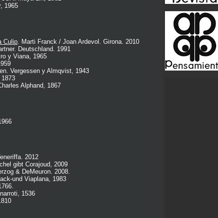
y, 1965
 Culip
. Marti Franck / Joan Ardevol. Girona. 2010
artner. Deutschland. 1991
iro y Viana, 1965
1959
en. Vergessen y Almqvist, 1943
 1873
 Charles Alphand, 1867
 1966
eneriffa. 2012
chel gibt Corajoud, 2009
erzog & DeMeuron. 2008.
Rack-und Viaplana, 1983
1766.
narroti, 1536
1810