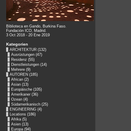
Biblioteca en Gando, Burkina Faso.
Fundación ICO, Madrid.
3 Oct 2018 - 20 Ene 2019
Kategorien
ARCHITEKTUR
(132)
Ausrüstungen
(47)
Residenz
(55)
Dienstleistungen
(14)
Mehrere
(9)
AUTOREN
(185)
African
(2)
Asian
(13)
Europäische
(105)
Amerikaner
(36)
Ozean
(4)
Südamerikanisch
(25)
ENGINEERING
(4)
Locations
(186)
Afrika
(5)
Asien
(13)
Europa
(94)