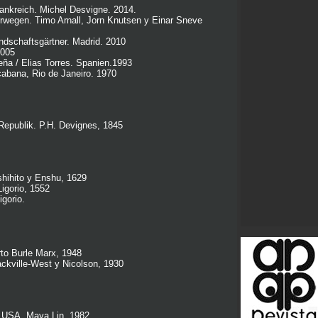
Frankreich. Michel Desvigne. 2014.
orwegen. Timo Arnall, Jorn Knutsen y Einar Sneve
ndschaftsgärtner. Madrid. 2010
2005
eña / Elias Torres. Spanien.
1993
cabana, Rio de Janeiro. 1970
Republik. P.H. Devignes, 1845
shihito y Enshu, 1629
 Ligorio, 1552
igorio.
erto Burle Marx, 1948
ackville-West y Nicolson, 1930
 USA. Maya Lin, 1982