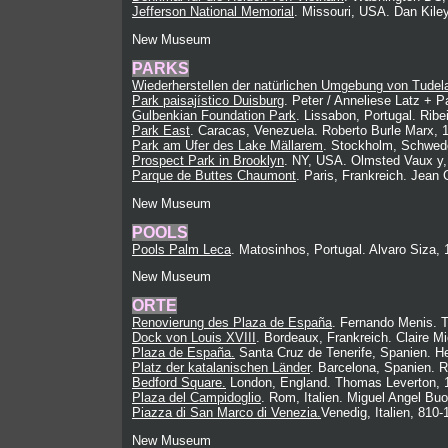
Jefferson National Memorial
. Missouri, USA. Dan Kile
New Museum
PARKS
Wiederherstellen der natürlichen Umgebung von Tudela
Park paisajístico Duisburg
. Peter / Anneliese Latz + P
Gulbenkian Foundation Park
. Lissabon, Portugal. Ribe
Park East
. Caracas, Venezuela. Roberto Burle Marx, 
Park am Ufer des Lake Mällarem
. Stockholm, Schwed
Prospect Park in Brooklyn
. NY, USA. Olmsted Vaux y,
Parque de Buttes Chaumont
. Paris, Frankreich. Jean
New Museum
POOLS
Pools Palm Leca
. Matosinhos, Portugal. Alvaro Siza,
New Museum
ORTE
Renovierung des Plaza de España
. Fernando Menis. T
Dock von Louis XVIII
. Bordeaux, Frankreich. Claire Mi
Plaza de España.
Santa Cruz de Tenerife, Spanien. H
Platz der katalanischen Länder
. Barcelona, Spanien. 
Bedford Square.
London, England. Thomas Leverton, 
Plaza del Campidoglio
. Rom, Italien. Miguel Angel Buo
Piazza di San Marco di Venezia.
Venedig, Italien, 810-
New Museum