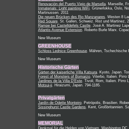
Renovación del Puerto Viejo de Marsella
. Marseille, 
Inmaterials: Light painting WiFi
. Grünerlokka, Oslo, N
Martinussen. 2011
Die neuen Brücken des Rio Manzanares
. Westen 8 La
Red Square
. St. Gallen, Schweiz. Rist und Martinez, 
Rampe bei Castelldefels Castle
. José A. Martinez Lap
Atlantis Avenue Extension
. Roberto Burle Marx. Copa
New Museum
GREENHOUSE
Schloss Lednice Greenhouse
. Mähren, Tschechische 
New Museum
Historische Gärten
Gärten der kaiserliche Villa Katsura
. Kyoto, Japan. To
Forest of Monsters of Bomarzo
. Viterbo, Italien. Pirro
Jardines de la Villa D’Este
. Tivoli, Rom, Italien. Pirro L
Motsui-ji
. Hiraizumi, Japan. 794-1185.
Privatgärten
Jardín de Odette Monteiro
. Petrópolis, Brasilien. Rob
Sissinghurst Castle Gardens
. Kent, Großbritannien. S
New Museum
MEMORIAL
Denkmal für die Helden von Vietnam
. Washington DC,