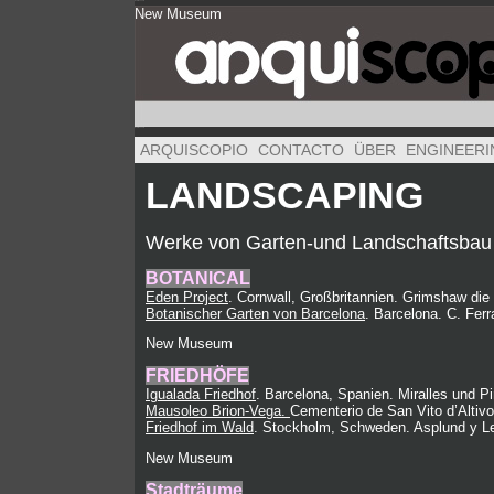
New Museum
New Museum
New Museum
ARQUISCOPIO
CONTACTO
ÜBER
ENGINEERI
LANDSCAPING
Werke von Garten-und Landschaftsbau 
BOTANICAL
Eden Project
. Cornwall, Großbritannien. Grimshaw die
Botanischer Garten von Barcelona
. Barcelona. C. Fer
New Museum
FRIEDHÖFE
Igualada Friedhof
. Barcelona, Spanien. Miralles und P
Mausoleo Brion-Vega.
Cementerio de San Vito d’Altivol
Friedhof im Wald
. Stockholm, Schweden. Asplund y L
New Museum
Stadträume