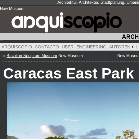
Architektur, Architektur, Stadtplanung, Urba
New Museum
New Museum
New Museum
ARQUISCOPIO
CONTACTO
ÜBER
ENGINEERING
AUTOREN
L
«
Brazilian Sculpture Museum
New Museum
New Muse
Caracas East Park