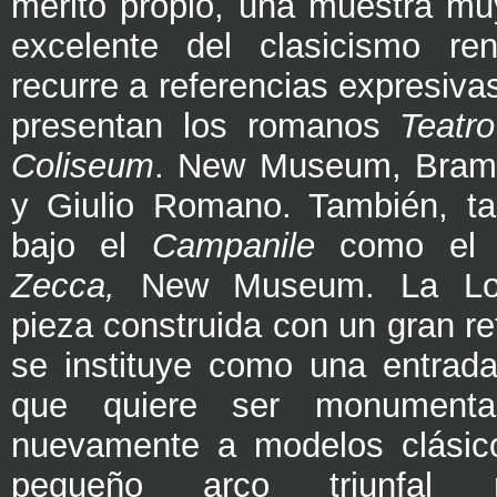
merito propio, una muestra muy
excelente del clasicismo ren
recurre a referencias expresiv
presentan los romanos
Teatr
Coliseum
. New Museum, Brama
y Giulio Romano. También, t
bajo el
Campanile
como e
Zecca,
New Museum. La Log
pieza construida con un gran r
se instituye como una entrad
que quiere ser monumenta
nuevamente a modelos clási
pequeño arco triunfal