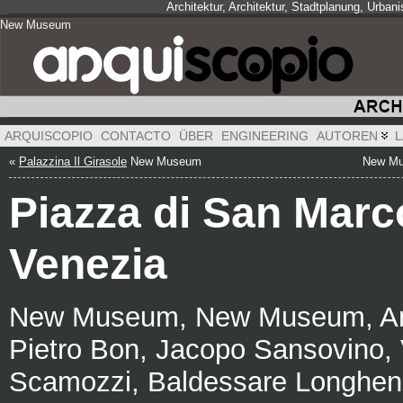
Architektur, Architektur, Stadtplanung, Urba
New Museum
New Museum
New Museum
ARQUISCOPIO
CONTACTO
ÜBER
ENGINEERING
AUTOREN
L
«
Palazzina Il Girasole
New Museum
New M
Piazza di San Marc
Venezia
New Museum, New Museum, Ant
Pietro Bon, Jacopo Sansovino,
Scamozzi, Baldessare Longhen