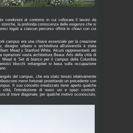
ite condizioni al contorno in cui collocare il lavoro da
ne storiche, la profonda conoscenza delle esigenze che si
onici legati a ciascun percorso offrirà le chiavi con cui
York campus era una chiave essenziale per la creazione
e, disegno urbano e architettura all'università è stata
illiam Mead y Stanford White. Alcuni rappresentanti del
ispirazioni vasta architettura Beaux Arts della città di
Kim, Mead & Set di bianco per il campus della Columbia
ristici blocchi rettangolari si basa sulla occupazione
ano.
 angolo del campus, che era stato tenuto relativamente
ntribuiscono meno fortunati proiettando un precedente con
campus. Il suo concetto irrealizzato tiene aperto qualche
città, l'introduzione di nuovi usi e spazi costruiti.
tura di trave diagonale, per qualche motivo sconosciuto,