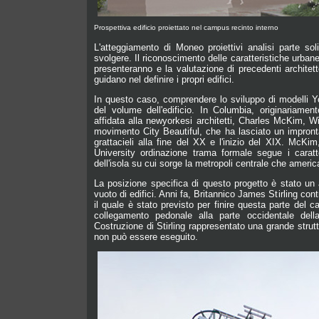
Prospettiva edificio proiettato nel campus recinto interno
L'atteggiamento di Moneo proiettivi analisi parte sol
svolgere. Il riconoscimento delle caratteristiche urba
presenteranno e la valutazione di precedenti architett
guidano nel definire i propri edifici.
In questo caso, comprendere lo sviluppo di modelli 
del volume dell'edificio. In Columbia, originariament
affidata alla newyorkesi architetti, Charles McKim, W
movimento City Beautiful, che ha lasciato un impronta 
grattacieli alla fine del XX e l'inizio del XIX. Mc
University ordinazione trama formale segue i caratte
dell'isola su cui sorge la metropoli centrale che americ
La posizione specifica di questo progetto è stato un
vuoto di edifici. Anni fa, Britannico James Stirling co
il quale è stato previsto per finire questa parte del 
collegamento pedonale alla parte occidentale della 
Costruzione di Stirling rappresentato una grande strut
non può essere eseguito.