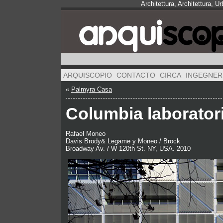
Architettura, Architettura, U
ARQUISCOPIO
CONTACTO
CIRCA
INGEGNER
«
Palmyra Casa
Columbia laboratori
Rafael Moneo
Davis Brody& Legame y Moneo / Brock
Broadway Av. / W 120th St. NY, USA. 2010