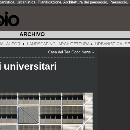
rbanistica, Urbanistica, Pianificazione, Architettura del paesaggio, Paesaggio
IA
AUTORI
LANDSCAPING
ARCHITETTURA
URBANISTICA
SE
Casa del Tea Good News
»
 universitari