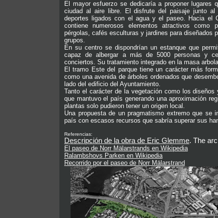
El mayor esfuerzo se dedicaría a proponer lugares q
ciudad al aire libre. El disfrute del paisaje junto 
deportes ligados con el agua y el paseo. Hacia el 
contiene numerosos elementos atractivos como pe
pérgolas, cafés esculturas y jardines para diseñados 
grupos.
En su centro se dispondrían un estanque que permite
capaz de albergar a más de 5000 personas y cel
conciertos. Su tratamiento integrado en la masa arbola
El tramo Este del parque tiene un carácter más form
como una avenida de árboles ordenados que desemboca
lado del edificio del Ayuntamiento.
Tanto el carácter de la vegetación como los diseños 
que mantuvo el país generando una aproximación regio
plantas solo pudieron tener un origen local.
Una propuesta de un pragmatismo extremo que se insp
país con escasos recursos que sabría superar sus han
Referencias:
Descripción de la obra de Eric Glemme
. The ar
El paseo de Norr Mälarstrands en Wikipedia
Ralambshovs Parken en Wikipedia
Recorrido por el paseo de Norr Mälarstrand