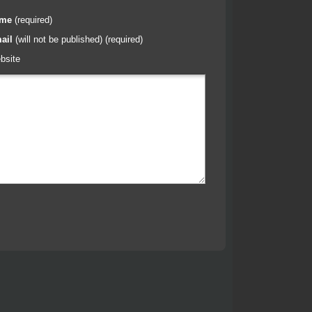
ame
(required)
ail
(will not be published) (required)
bsite