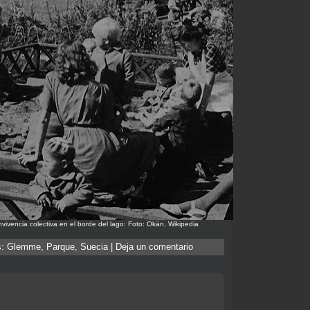
vivencia colectiva en el borde del lago: Foto: Okän, Wikipedia
s:
Glemme
,
Parque
,
Suecia
|
Deja un comentario