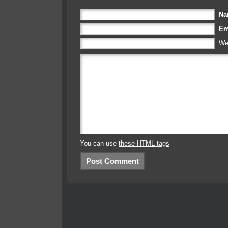
N
Em
We
You can use
these HTML tags