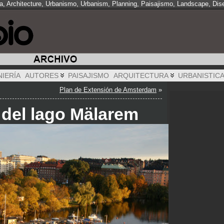
ra, Architecture, Urbanismo, Urbanism, Planning, Paisajismo, Landscape, Dis
NIERÍA
AUTORES
PAISAJISMO
ARQUITECTURA
URBANISTIC
Plan de Extensión de Amsterdam
»
a del lago Mälarem