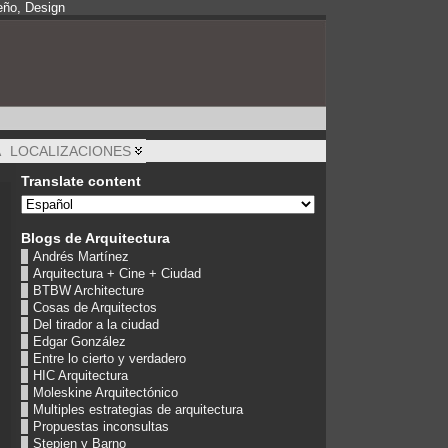
eño, Design
A
LOCALIZACIONES
Translate content
Blogs de Arquitectura
Andrés Martínez
Arquitectura + Cine + Ciudad
BTBW Architecture
Cosas de Arquitectos
Del tirador a la ciudad
Edgar González
Entre lo cierto y verdadero
HIC Arquitectura
Moleskine Arquitectónico
Multiples estrategias de arquitectura
Propuestas inconsultas
Stepien y Barno