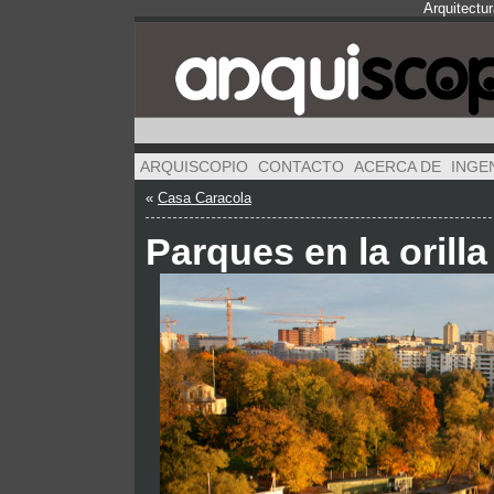
Arquitectu
ARQUISCOPIO
CONTACTO
ACERCA DE
INGE
«
Casa Caracola
Parques en la orill