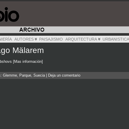
NIERÍA
AUTORES
PAISAJISMO
ARQUITECTURA
URBANISTIC
 lago Mälarem
mbshovs [Mas información]
s:
Glemme
,
Parque
,
Suecia
|
Deja un comentario