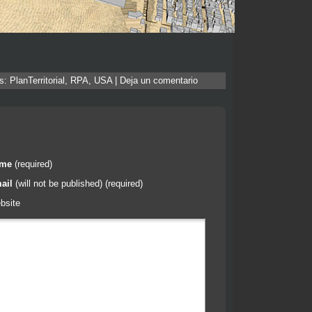
as:
PlanTerritorial
,
RPA
,
USA
|
Deja un comentario
ame
(required)
ail
(will not be published) (required)
bsite