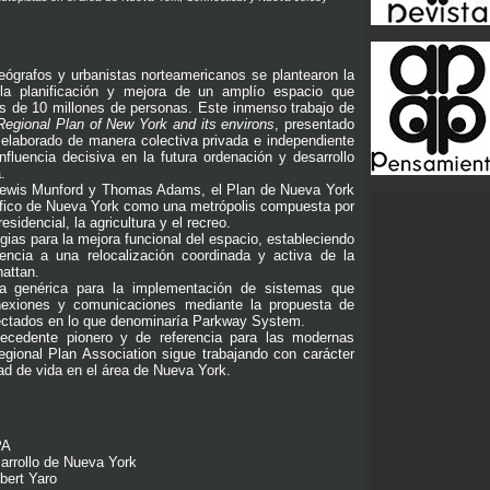
eógrafos y urbanistas norteamericanos se plantearon la
la planificación y mejora de un amplío espacio que
s de 10 millones de personas. Este inmenso trabajo de
Regional Plan of New York and its environs
, presentado
 elaborado de manera colectiva privada e independiente
fluencia decisiva en la futura ordenación y desarrollo
.
 Lewis Munford y Thomas Adams, el Plan de Nueva York
ráfico de Nueva York como una metrópolis compuesta por
esidencial, la agricultura y el recreo.
egias para la mejora funcional del espacio, estableciendo
rencia a una relocalización coordinada y activa de la
hattan.
ea genérica para la implementación de sistemas que
onexiones y comunicaciones mediante la propuesta de
nectados en lo que denominaría Parkway System.
ecedente pionero y de referencia para las modernas
 Regional Plan Association sigue trabajando con carácter
dad de vida en el área de Nueva York.
PA
sarrollo de Nueva York
bert Yaro