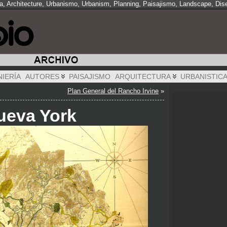
ra, Architecture, Urbanismo, Urbanism, Planning, Paisajismo, Landscape, Dis
NIERÍA
AUTORES
PAISAJISMO
ARQUITECTURA
URBANISTIC
Plan General del Rancho Irvine
»
ueva York