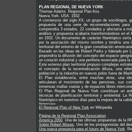
PLAN REGIONAL DE NUEVA YORK
Thomas Adams. Regional Plan Ass.
Nueva York. USA. 1932
A comienzos del siglo XX, un grupo de sociólogos, g
propuesta de una serie de recomendaciones para 
comprendía 3 estados, 22 condados y afectaría a má
análisis y propuesta acabaría transformándose en el
en 1932. Un documento de carácter filantrópico sería
por la asociación del mismo nombre y tendría una in
territorial del entorno de la gran conurbación americana
Basado en las ideas de Robert Parks y liderado por
propondría la difusión del concepto del espacio geog
un corazón industrial y una periferia reservada para la r
Este extenso plan territorial propuso complejas estrat
el concepto de la recentralización difusa, una refe
población y la industria en nuevos polos fuera de Man
El Plan establecería, entre muchas otras, una id
articularan el movimiento de las personas, sus c
inmensas mallas viarias y de espacios libres interco
El Plan Regional de Nueva York constituye un ant
técnicas de planificación territorial y ambiental. La
filantrópico en nuestros días para la mejora de la cali
Referencias:
El Regional Plan of New York
en Wikipedia
Página de la Regional Plan Association
America 2050
. Una de las últimas propuestas de la R
Sobre Robert Moses
. Uno de los protagonistas del de
Una nueva propuesta para el futuro de Nueva York
.
Ro