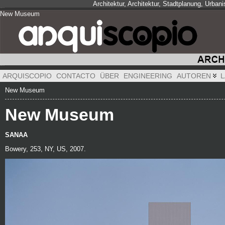
Architektur, Architektur, Stadtplanung, Urba
New Museum
New Museum
New Museum
ARQUISCOPIO
CONTACTO
ÜBER
ENGINEERING
AUTOREN
L
New Museum
New Museum
SANAA
Bowery, 253, NY, US, 2007.