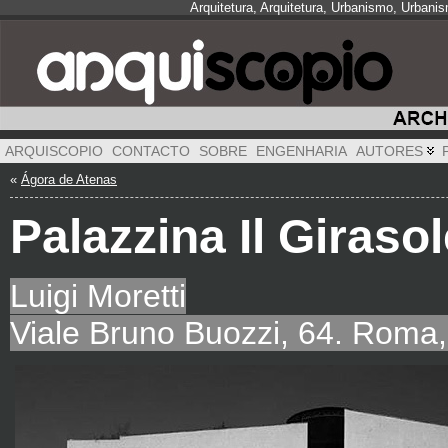
Arquitetura, Arquitetura, Urbanismo, Urbani
ARQUISCOPIO
CONTACTO
SOBRE
ENGENHARIA
AUTORES
«
Ágora de Atenas
Palazzina Il Giraso
Luigi Moretti
Viale Bruno Buozzi, 64. Roma