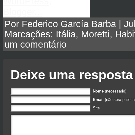
Por Federico García Barba | Jul
Marcações:
Itália
,
Moretti
,
Habi
um comentário
Deixe uma resposta
Nome
(necessário)
Email
(não será publica
Site