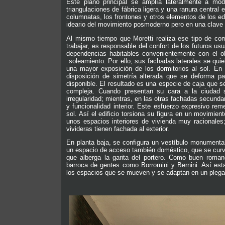
Este plano principal se amplía lateralmente a m
triangulaciones de fábrica ligera y una ranura centra
columnatas, los frontones y otros elementos de los ed
ideario del movimiento posmoderno pero en una clave a
Al mismo tiempo que Moretti realiza ese tipo de com
trabajar, es responsable del confort de los futuros usu
dependencias habitables convenientemente con el ob
soleamiento. Por ello, sus fachadas laterales se qui
una mayor exposición de los dormitorios al sol. En
disposición de simetría alterada que se deforma pa
disponible. El resultado es una especie de caja que s
compleja. Cuando presentan su cara a la ciudad 
irregularidad; mientras, en las otras fachadas secunda
y funcionalidad interior. Este esfuerzo expresivo re
sol. Así el edificio torsiona su figura en un movimie
unos espacios interiores de vivienda muy racionales
vivideras tienen fachada al exterior.
En planta baja, se configura un vestíbulo monumental 
un espacio de acceso también doméstico, que se curv
que alberga la garita del portero. Como buen romano
barroca de gentes como Borromini y Bernini. Así est
los espacios que se mueven y se adaptan en un plega