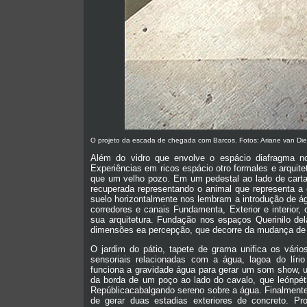
O projeto da escada de chegada com Barcos. Fotos: Ariane van Di
Além do vidro que envolve o espácio diafragma no i
Experiências em ricos espácio otro formales e arqui
que um velho pozo. Em um pedestal ao lado de cart
recuperada representando o animal que representa a 
suelo horizontalmente nos lembram a introdução de 
corredores e canais Fundamenta, Exterior e interior
sua arquitetura. Fundação nos espaços Querinilo d
dimensões ea percepção, que decorre da mudança de 
O jardim do pátio, tapete de grama unifica os vár
sensoriais relacionadas com a água, lagoa do lírio
funciona a gravidade água para gerar um som show, 
da borda de um poço ao lado do cavalo, que leónpét
Repúblicacabalgando sereno sobre a água. Finalmente, 
de gerar duas estadias exteriores de concreto. P