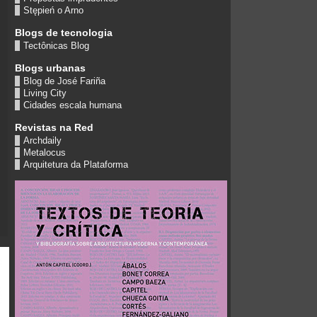
Stępień o Arno
Blogs de tecnologia
Tectônicas Blog
Blogs urbanas
Blog de José Fariña
Living City
Cidades escala humana
Revistas na Red
Archdaily
Metalocus
Arquitetura da Plataforma