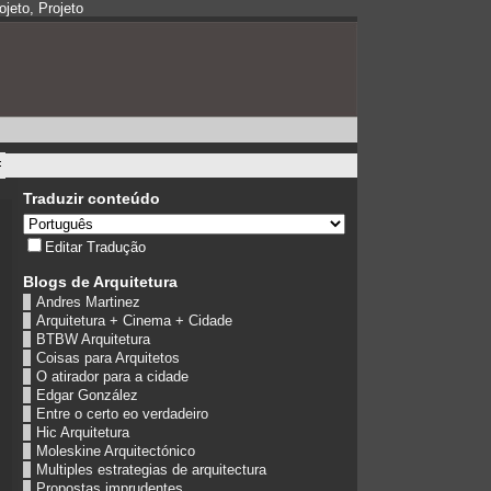
jeto, Projeto
Traduzir conteúdo
Editar Tradução
Blogs de Arquitetura
Andres Martinez
Arquitetura + Cinema + Cidade
BTBW Arquitetura
Coisas para Arquitetos
O atirador para a cidade
Edgar González
Entre o certo eo verdadeiro
Hic Arquitetura
Moleskine Arquitectónico
Multiples estrategias de arquitectura
Propostas imprudentes