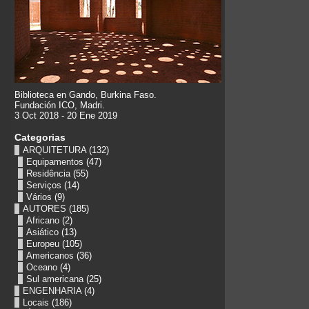
Biblioteca en Gando, Burkina Faso.
Fundación ICO, Madri.
3 Oct 2018 - 20 Ene 2019
Categorias
ARQUITETURA
(132)
Equipamentos
(47)
Residência
(55)
Serviços
(14)
Vários
(9)
AUTORES
(185)
Africano
(2)
Asiático
(13)
Europeu
(105)
Americanos
(36)
Oceano
(4)
Sul americana
(25)
ENGENHARIA
(4)
Locais
(186)