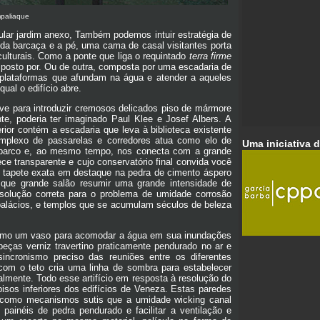
mpaliaque
ular jardim anexo, Também podemos intuir estratégia de
r da barcaça e a pé, uma cama de casal visitantes porta
ulturais. Como a ponte que liga o requintado
terra firme
mposto por. Ou de outra, composta por uma escadaria de
plataformas que afundam na água e atender a aqueles
ual o edifício abre.
ve para introduzir cremosos delicados piso de mármore
te, poderia ter imaginado Paul Klee e Josef Albers. A
rior contém a escadaria que leva à biblioteca existente
mplexo de passarelas e corredores atua como elo de
Uma iniciativa 
e barco e, ao mesmo tempo, nos conecta com a grande
ece transparente e cujo conservatório final convida você
do tapete exata em destaque na pedra de cimento áspero
 que grande salão resumir uma grande intensidade de
solução correta para o problema de umidade corrosão
 palácios, e templos que se acumulam séculos de beleza
 como um vaso para acomodar a água em sua inundações
eças verniz travertino praticamente pendurado no ar e
incronismo preciso das reuniões entre os diferentes
 com o teto cria uma linha de sombra para estabelecer
talmente. Todo esse artifício em resposta à resolução do
isos inferiores dos edifícios de Veneza. Estas paredes
do como mecanismos sutis que a umidade wicking canal
painéis de pedra pendurado e facilitar a ventilação e