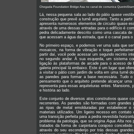
Chegada Foundation Bridge Asa no canal de comunica QueriniSta
Lá, nessa pequena sala ao lado do pátio quase vestib
construção que prevê a turnê arquiteto. Tanto a parti
apresenta numerosos elementos de circuito quase esc
através de uma dessas entradas para o edifício é co
pedra delicadamente descrito como uma cascata de 
que acessam a água da estrada, que é o canal para o q
No primeiro espaço, e podemos ver uma sala que ser
mosaicos, na forma de vibração e toque perfeitamen
partir daí, você pode acessar um segundo recinto inte
no segundo andar. À sua esquerda, um sistema co
ligação às plataformas de arcade para o acesso d
galeria principal lá embaixo. Este é um lugar que ofer
a visitar o pátio com jardim de volta em uma turnê 
as paredes para formar a base necessária. Tudo o
pensamento que o arquiteto pretende alcançar uma 
representa para essas arquiteturas entes. Mansions,
e história ao lado.
Este conjunto de diversos atos construtivos quase
recorrentes. As paredes são formadas com grandes p
as ripas de metal emolduradas por estabelecer o s
materiais utilizados. Um ligeiro recesso em contato
uma transição perfeita para a pedra revestida horizon
problema da patologia, que se origina
Aqua Alta
nos p
tratados da forma de carpintaria corajoso concebi
através do seu esconderijo por trás dessas grandes 