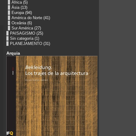
África
(5)
Ásia
(13)
Europa
(94)
América do Norte
(41)
Oceânia
(6)
Sur América
(27)
PAISAGISMO
(25)
Sin categoría
(1)
PLANEJAMENTO
(31)
Arquia