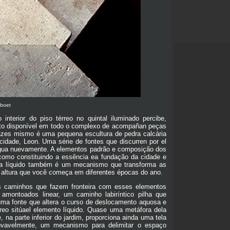
eboet
nterior do piso térreo no quintal iluminado percibe,
teto disponível em todo o complexo de acompañan peças
azes mismo é uma pequena escultura de pedra calcária
cidade, Leon. Uma série de fontes que discurren por el
água nuevamente. A elementos padrão e composição dos
, como constituindo a essência ea fundação da cidade e
ela líquido também é um mecanismo que transforma as
altura que você começa em diferentes épocas do ano.
ios caminhos que fazem fronteira com esses elementos
 amontoados linear, um caminho labiríntico pilha que
uma fonte que altera o curso de deslocamento aquosa e
reo sitúael elemento líquido. Quase uma metáfora dela
na parte inferior do jardim, proporciona ainda uma tela
rovavelmente, um mecanismo para delimitar o espaço