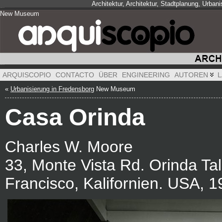
Architektur, Architektur, Stadtplanung, Urba
New Museum
New Museum
New Museum
ARQUISCOPIO
CONTACTO
ÜBER
ENGINEERING
AUTOREN
L
«
Urbanisierung in Fredensborg
New Museum
Casa Orinda
Charles W. Moore
33, Monte Vista Rd. Orinda Ta
Francisco, Kalifornien. USA, 