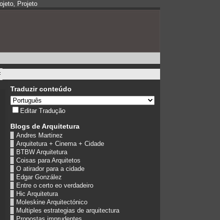
jeto, Projeto
Traduzir conteúdo
Editar Tradução
Blogs de Arquitetura
Andres Martinez
Arquitetura + Cinema + Cidade
BTBW Arquitetura
Coisas para Arquitetos
O atirador para a cidade
Edgar González
Entre o certo eo verdadeiro
Hic Arquitetura
Moleskine Arquitectónico
Multiples estrategias de arquitectura
Propostas imprudentes