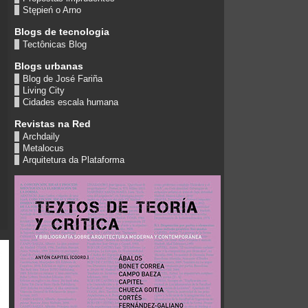
Stępień o Arno
Blogs de tecnologia
Tectônicas Blog
Blogs urbanas
Blog de José Fariña
Living City
Cidades escala humana
Revistas na Red
Archdaily
Metalocus
Arquitetura da Plataforma