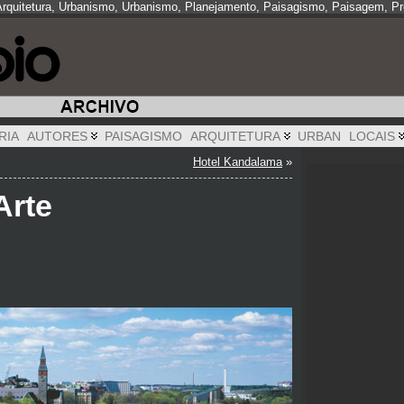
 Arquitetura, Urbanismo, Urbanismo, Planejamento, Paisagismo, Paisagem, Pro
RIA
AUTORES
PAISAGISMO
ARQUITETURA
URBAN
LOCAIS
Hotel Kandalama
»
Arte