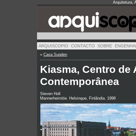
Arquitetura,
ARQUISCOPIO
CONTACTO
SOBRE
ENGENHA
«
Casa Sugden
Kiasma, Centro de 
Contemporânea
Steven Holl
Mannerheimitie. Helsinque, Finlândia. 1998