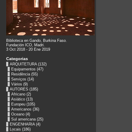
Biblioteca en Gando, Burkina Faso.
Fundación ICO, Madri.
3 Oct 2018 - 20 Ene 2019
Categorias
ARQUITETURA
(132)
Equipamentos
(47)
Residência
(55)
Serviços
(14)
Vários
(9)
AUTORES
(185)
Africano
(2)
Asiático
(13)
Europeu
(105)
Americanos
(36)
Oceano
(4)
Sul americana
(25)
ENGENHARIA
(4)
Locais
(186)