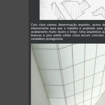
Com clara valores determinação arquiteto, acima d
interiormente para que o trabalho é projetado par
acabamento muito neutro e limpo. Uma arquitetura q
brancas e piso polido sólido cinza escuro concreto
verdadeiro protagonista.