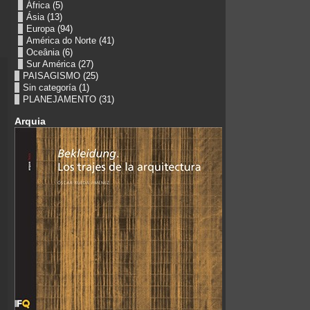
África
(5)
Ásia
(13)
Europa
(94)
América do Norte
(41)
Oceânia
(6)
Sur América
(27)
PAISAGISMO
(25)
Sin categoría
(1)
PLANEJAMENTO
(31)
Arquia