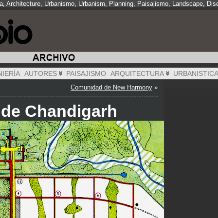
ra, Architecture, Urbanismo, Urbanism, Planning, Paisajismo, Landscape, Dis
NIERÍA
AUTORES
PAISAJISMO
ARQUITECTURA
URBANISTIC
Comunidad de New Harmony
»
d de Chandigarh