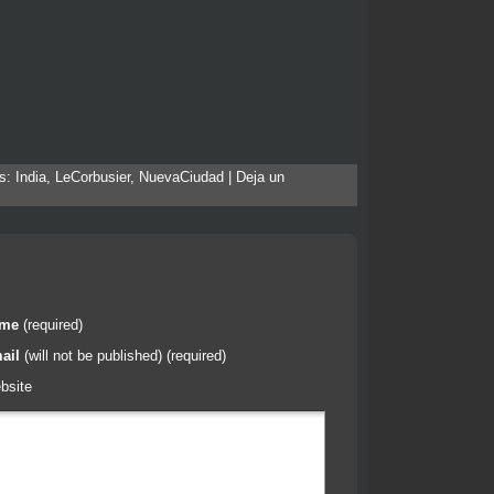
as:
India
,
LeCorbusier
,
NuevaCiudad
|
Deja un
ame
(required)
ail
(will not be published) (required)
bsite