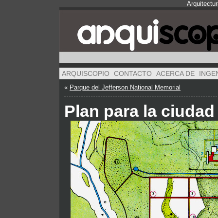
Arquitectu
ARQUISCOPIO
CONTACTO
ACERCA DE
INGE
«
Parque del Jefferson National Memorial
Plan para la ciuda