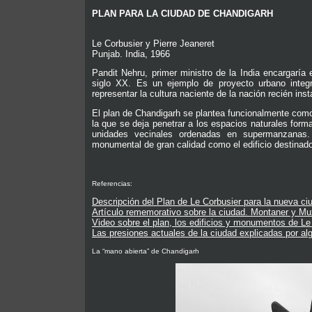
PLAN PARA LA CIUDAD DE CHANDIGARH
Le Corbusier y Pierre Jeaneret
Punjab. India, 1966
Pandit Nehru, primer ministro de la India encargaría
siglo XX. Es un ejemplo de proyecto urbano integr
representar la cultura naciente de la nación recién ins
El plan de Chandigarh se plantea funcionalmente como 
la que se deja penetrar a los espacios naturales for
unidades vecinales ordenadas en supermanzanas.
monumental de gran calidad como el edificio destinad
Referencias:
Descripción del Plan de Le Corbusier para la nueva c
Artículo rememorativo sobre la ciudad. Montaner y Mu
Video sobre el plan, los edificios y monumentos de Le
Las presiones actuales de la ciudad explicadas por al
La “mano abierta” de Chandigarh