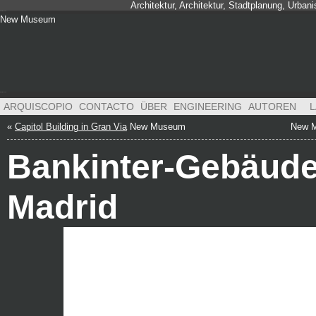
Architektur, Architektur, Stadtplanung, Urba
New Museum
New Museum
New Museum
ARQUISCOPIO
CONTACTO
ÜBER
ENGINEERING
AUTOREN
L
«
Capitol Building in Gran Via
New Museum
New 
Bankinter-Gebäude
Madrid