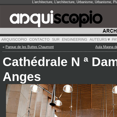
L'architecture, L'architecture, Urbanisme, Urbanisme, 
ARQUISCOPIO
CONTACTO
SUR
ENGINEERING
AUTEURS
PA
«
Parque de les Buttes Chaumont
Aula Magna de
Cathédrale N ª Da
Anges