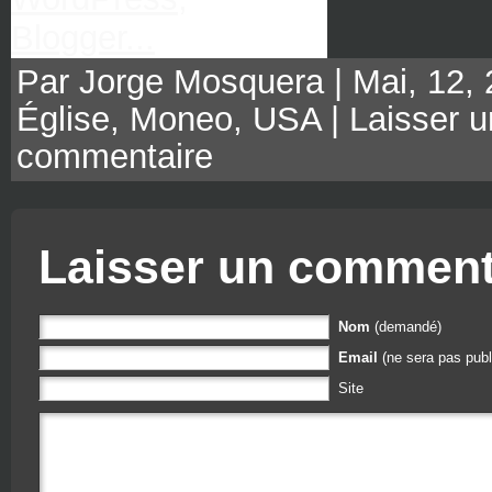
Par Jorge Mosquera | Mai, 12, 
Église
,
Moneo
,
USA
|
Laisser u
commentaire
Laisser un comment
Nom
(demandé)
Email
(ne sera pas publ
Site