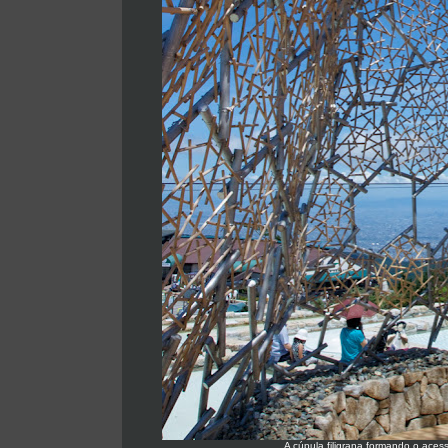
A cúpula filigrana formando o aces