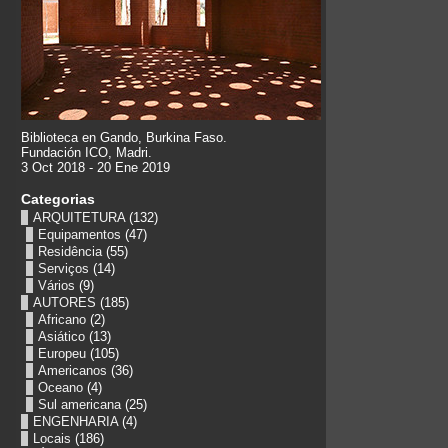
Biblioteca en Gando, Burkina Faso.
Fundación ICO, Madri.
3 Oct 2018 - 20 Ene 2019
Categorias
ARQUITETURA
(132)
Equipamentos
(47)
Residência
(55)
Serviços
(14)
Vários
(9)
AUTORES
(185)
Africano
(2)
Asiático
(13)
Europeu
(105)
Americanos
(36)
Oceano
(4)
Sul americana
(25)
ENGENHARIA
(4)
Locais
(186)