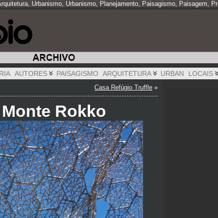
 Arquitetura, Urbanismo, Urbanismo, Planejamento, Paisagismo, Paisagem, Pro
RIA
AUTORES
PAISAGISMO
ARQUITETURA
URBAN
LOCAIS
Casa Refúgio Truffle
»
e Monte Rokko