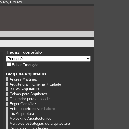
jeto, Projeto
Traduzir conteúdo
Editar Tradução
Blogs de Arquitetura
Andres Martinez
Arquitetura + Cinema + Cidade
BTBW Arquitetura
Coisas para Arquitetos
O atirador para a cidade
Edgar González
Entre o certo eo verdadeiro
Hic Arquitetura
Moleskine Arquitectónico
Multiples estrategias de arquitectura
Propostas imprudentes