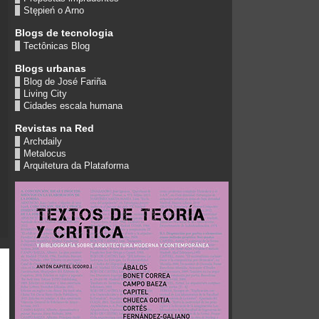
Stępień o Arno
Blogs de tecnologia
Tectônicas Blog
Blogs urbanas
Blog de José Fariña
Living City
Cidades escala humana
Revistas na Red
Archdaily
Metalocus
Arquitetura da Plataforma