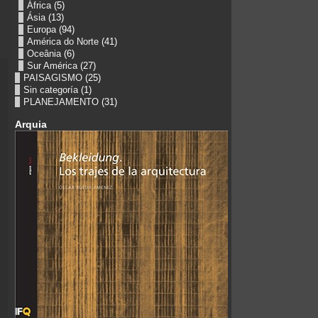
África
(5)
Ásia
(13)
Europa
(94)
América do Norte
(41)
Oceânia
(6)
Sur América
(27)
PAISAGISMO
(25)
Sin categoría
(1)
PLANEJAMENTO
(31)
Arquia