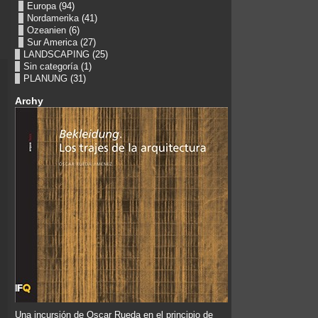
Europa
(94)
Nordamerika
(41)
Ozeanien
(6)
Sur America
(27)
LANDSCAPING
(25)
Sin categoría
(1)
PLANUNG
(31)
Archy
Una incursión de Oscar Rueda en el principio de