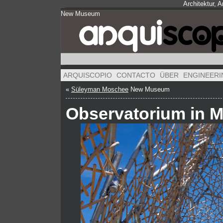
Architektur, 
New Museum
New Museum
New Museum
ARQUISCOPIO
CONTACTO
ÜBER
ENGINEERI
«
Süleyman Moschee
New Museum
Observatorium in 