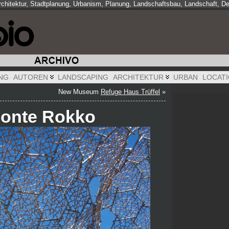
Architektur, Stadtplanung, Urbanism, Planung, Landschaftsbau, Landschaft, De
NG
AUTOREN
LANDSCAPING
ARCHITEKTUR
URBAN
LOCAT
New Museum
Refuge Haus Trüffel
»
Monte Rokko