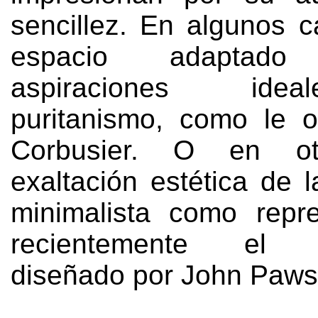
sencillez
.
En algunos c
espacio adaptad
aspiraciones ide
puritanismo
,
como le o
Corbusier
.
O en ot
exaltación estética de 
minimalista como repr
recientemente el m
diseñado por John Paw