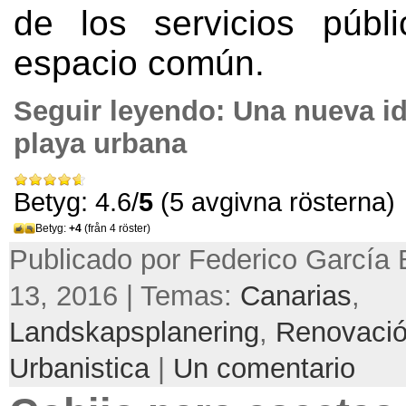
de los servicios públ
espacio común
.
Seguir leyendo:
Una nueva id
playa urbana
Betyg: 4.6/
5
(5 avgivna rösterna)
Betyg:
+4
(från 4 röster)
Publicado por Federico García 
13, 2016 | Temas:
Canarias
,
Landskapsplanering
,
Renovació
Urbanistica
|
Un comentario