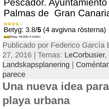
Pescador
.
Ayuntamiento
Palmas de
Gran Canari
Betyg: 3.8/
5
(4 avgivna rösterna)
Betyg:
+4
(från 4 röster)
Publicado por Federico García 
27, 2016 | Temas:
LeCorbusier
,
Landskapsplanering
|
Coméntan
parece
Una nueva idea para
playa urbana