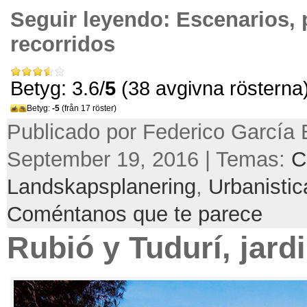
Seguir leyendo:
Escenarios
,
recorridos
Betyg: 3.6/
5
(38 avgivna rösterna
Betyg:
-5
(från 17 röster)
Publicado por Federico García 
September 19, 2016 | Temas:
C
Landskapsplanering
,
Urbanistic
Coméntanos que te parece
Rubió y Tudurí
,
jard