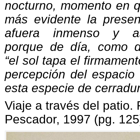
nocturno
,
momento en q
más evidente la prese
afuera inmenso y as
porque de día
,
como d
“
el sol tapa el firmament
percepción del espacio
esta especie de cerradu
Viaje a través del patio
.
Pescador
, 1997 (
pg
. 125