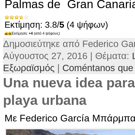
Palmas de
Gran Canari
Εκτίμηση: 3.8/
5
(4 ψήφων)
Εκτίμηση:
+4
(από 4 ψήφους)
Δημοσιεύτηκε από Federico Gar
Αύγουστος 27, 2016 | Θέματα:
Εξωραϊσμός
|
Coméntanos que 
Una nueva idea para
playa urbana
Με Federico García Μπάρμπ