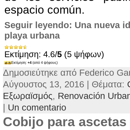
espacio común
.
Seguir leyendo:
Una nueva id
playa urbana
Εκτίμηση: 4.6/
5
(5 ψήφων)
Εκτίμηση:
+4
(από 4 ψήφους)
Δημοσιεύτηκε από Federico Gar
Αύγουστος 13, 2016 | Θέματα:
Εξωραϊσμός
,
Renovación Urba
|
Un comentario
Cobijo para ascetas