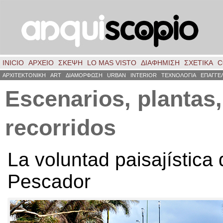
INICIO
ΑΡΧΕΙΟ
ΣΚΈΨΗ
LO MAS VISTO
ΔΙΑΦΗΜΙΣΗ
ΣΧΕΤΙΚΑ
C
ΑΡΧΙΤΕΚΤΟΝΙΚΗ
ART
ΔΙΑΜΟΡΦΩΣΗ
URBAN
INTERIOR
ΤΕΧΝΟΛΟΓΙΑ
ΕΠΑΓΓΕ
Escenarios
,
plantas
,
recorridos
La voluntad paisajística 
Pescador