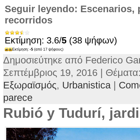
Seguir leyendo:
Escenarios
,
recorridos
Εκτίμηση: 3.6/
5
(38 ψήφων)
Εκτίμηση:
-5
(από 17 ψήφους)
Δημοσιεύτηκε από Federico Gar
Σεπτέμβριος 19, 2016 | Θέματα
Εξωραϊσμός
,
Urbanistica
|
Comé
parece
Rubió y Tudurí
,
jard