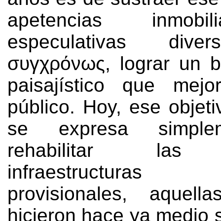
apetencias inmobi
especulativas divers
συγχρόνως,
lograr un 
paisajístico que mej
público
.
Hoy
,
ese objeti
se expresa simple
rehabilitar las 
infraestructuras
provisionales
,
aquell
hicieron hace ya medio s