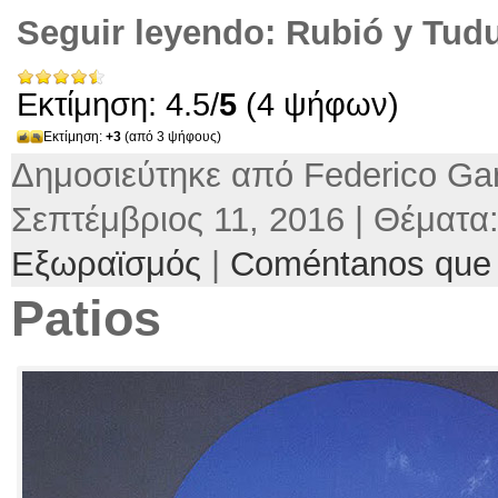
Seguir leyendo:
Rubió y Tudu
Εκτίμηση: 4.5/
5
(4 ψήφων)
Εκτίμηση:
+3
(από 3 ψήφους)
Δημοσιεύτηκε από Federico Gar
Σεπτέμβριος 11, 2016 | Θέματα
Εξωραϊσμός
|
Coméntanos que 
Patios