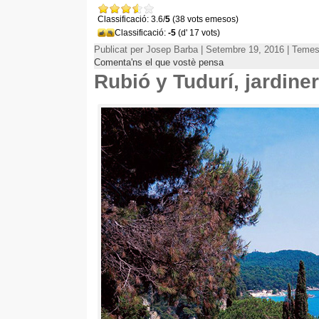
Classificació: 3.6/
5
(38 vots emesos)
Classificació:
-5
(d' 17 vots)
Publicat per Josep Barba | Setembre 19, 2016 | Teme
Comenta'ns el que vostè pensa
Rubió y Tudurí
,
jardine