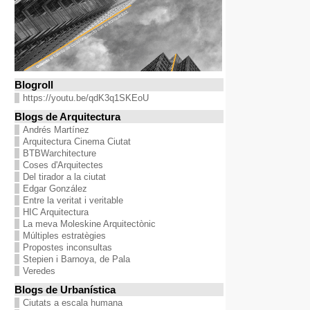
Blogroll
https://youtu.be/qdK3q1SKEoU
Blogs de Arquitectura
Andrés Martínez
Arquitectura Cinema Ciutat
BTBWarchitecture
Coses d'Arquitectes
Del tirador a la ciutat
Edgar González
Entre la veritat i veritable
HIC Arquitectura
La meva Moleskine Arquitectònic
Múltiples estratègies
Propostes inconsultas
Stepien i Barnoya, de Pala
Veredes
Blogs de Urbanística
Ciutats a escala humana