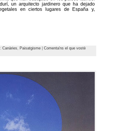
durí
,
un arquitecto jardinero que ha dejado
vegetales en ciertos lugares de España y
,
s:
Canàries
,
Paisatgisme
|
Comenta'ns el que vostè