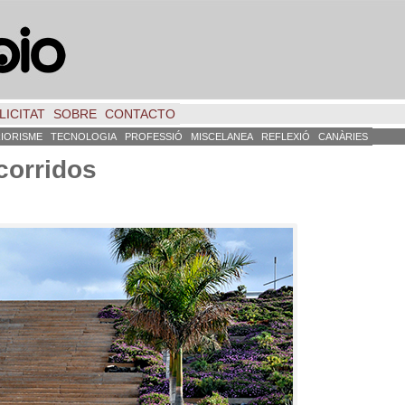
LICITAT
SOBRE
CONTACTO
RIORISME
TECNOLOGIA
PROFESSIÓ
MISCELANEA
REFLEXIÓ
CANÀRIES
corridos