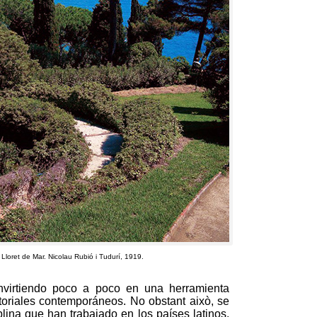
 Lloret de Mar
.
Nicolau Rubió i Tudurí
, 1919.
onvirtiendo poco a poco en una herramienta
ritoriales contemporáneos
. No obstant això,
se
lina que han trabajado en los países latinos
.