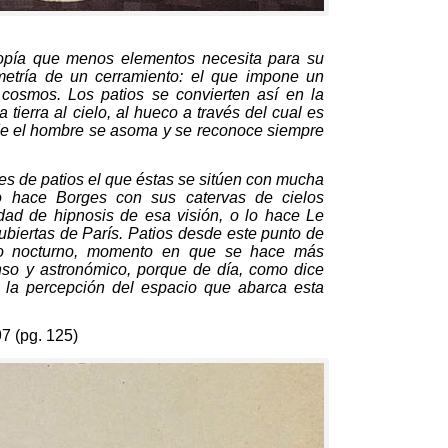
otopía que menos elementos necesita para su
etría de un cerramiento
:
el que impone un
l cosmos
.
Los patios se convierten así en la
 tierra al cielo
,
al hueco a través del cual es
nde el hombre se asoma y se reconoce siempre
s de patios el que éstas se sitúen con mucha
o hace Borges con sus catervas de cielos
dad de hipnosis de esa visión
,
o lo hace Le
ubiertas de París
.
Patios desde este punto de
o nocturno
,
momento en que se hace más
nso y astronómico
,
porque de día
,
como dice
a la percepción del espacio que abarca esta
97 (
pg
. 125)