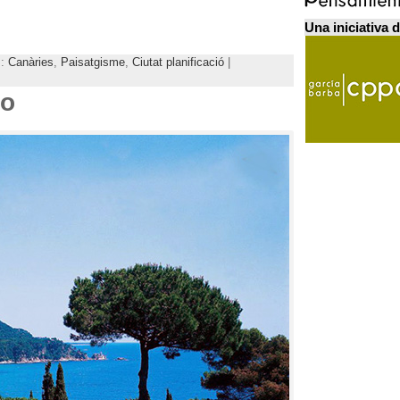
Una iniciativa 
s:
Canàries
,
Paisatgisme
,
Ciutat planificació
|
ro