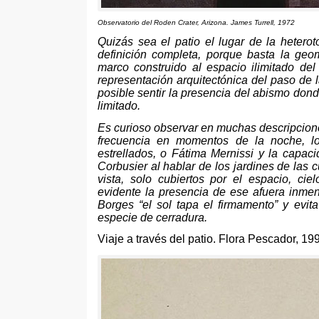
Observatorio del Roden Crater
,
Arizona
. James Turrell, 1972
Quizás sea el patio el lugar de la heter
definición completa
,
porque basta la geom
marco construido al espacio ilimitado de
representación arquitectónica del paso de la
posible sentir la presencia del abismo do
limitado
.
Es curioso observar en muchas descripcione
frecuencia en momentos de la noche
,
l
estrellados
,
o Fátima Mernissi y la capaci
Corbusier al hablar de los jardines de las c
vista
,
solo cubiertos por el espacio
,
ciel
evidente la presencia de ese afuera inme
Borges
“
el sol tapa el firmamento
”
y evit
especie de cerradura
.
Viaje a través del patio
.
Flora Pescador
, 19