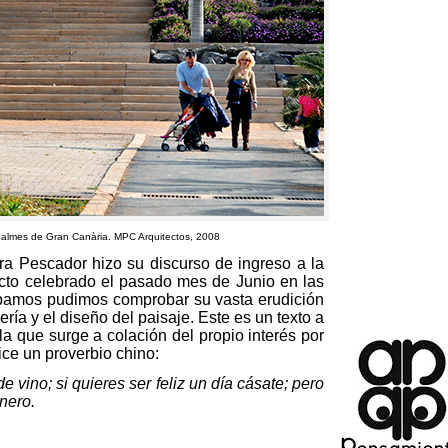
Palmes de Gran Canària.
MPC Arquitectos
, 2008
ora Pescador hizo su discurso de ingreso a la
cto celebrado el pasado mes de Junio en las
ábamos pudimos comprobar su vasta erudición
ería y el diseño del paisaje
.
Este es un texto a
la que surge a colación del propio interés por
ce un proverbio chino
:
de vino
;
si quieres ser feliz un día cásate
;
pero
inero
.