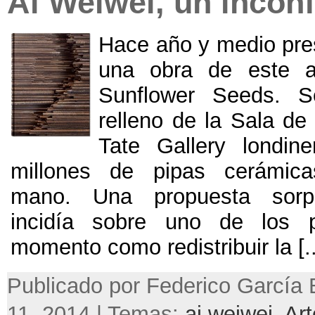
Ai Weiwei, un incon
Hace año y medio pr
una obra de este art
Sunflower Seeds. S
relleno de la Sala de
Tate Gallery londin
millones de pipas cerámic
mano. Una propuesta sorp
incidía sobre uno de los 
momento como redistribuir la [..
Publicado por Federico García B
11, 2014 | Temas:
ai weiwei
,
Art