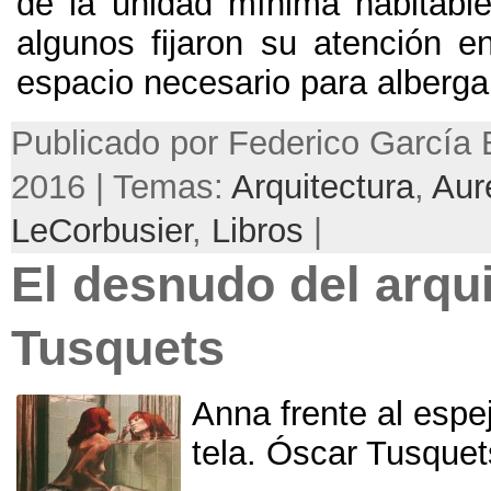
de la unidad mínima habitable
algunos fijaron su atención en
espacio necesario para albergar 
Publicado por Federico García B
2016 | Temas:
Arquitectura
,
Aure
LeCorbusier
,
Libros
|
El desnudo del arqu
Tusquets
Anna frente al espe
tela. Óscar Tusquet