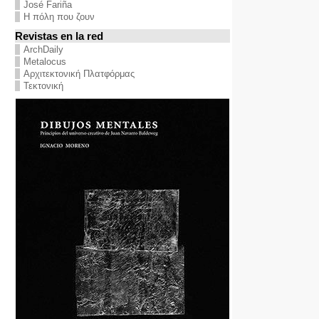
José Fariña
Η πόλη που ζουν
Revistas en la red
ArchDaily
Metalocus
Αρχιτεκτονική Πλατφόρμας
Τεκτονική