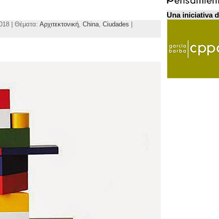
Una iniciativa 
018 | Θέματα:
Αρχιτεκτονική
,
China
,
Ciudades
|