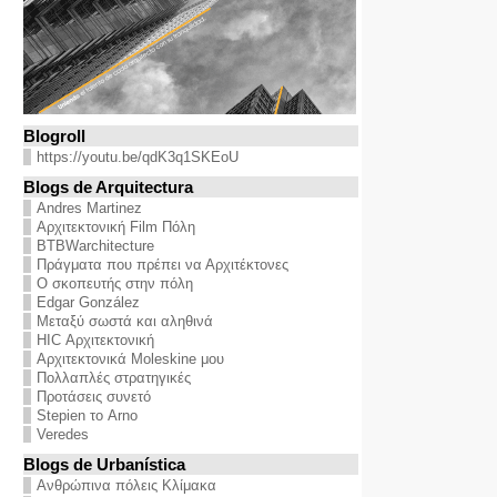
Blogroll
https://youtu.be/qdK3q1SKEoU
Blogs de Arquitectura
Andres Martinez
Αρχιτεκτονική Film Πόλη
BTBWarchitecture
Πράγματα που πρέπει να Αρχιτέκτονες
Ο σκοπευτής στην πόλη
Edgar González
Μεταξύ σωστά και αληθινά
HIC Αρχιτεκτονική
Αρχιτεκτονικά Moleskine μου
Πολλαπλές στρατηγικές
Προτάσεις συνετό
Stepien το Arno
Veredes
Blogs de Urbanística
Ανθρώπινα πόλεις Κλίμακα