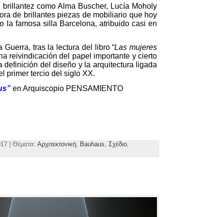
an brillantez como Alma Buscher
,
Lucía Moholy
ora de brillantes piezas de mobiliario que hoy
 la famosa silla Barcelona
,
atribuido casi en
sa Guerra
,
tras la lectura del libro
“
Las mujeres
a reivindicación del papel importante y cierto
efinición del diseño y la arquitectura ligada
 primer tercio del siglo XX
.
us
”
en Arquiscopio PENSAMIENTO
017 | Θέματα:
Αρχιτεκτονική
,
Bauhaus
,
Σχέδιο
,