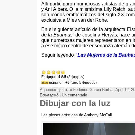
Allí participaron numerosas artistas de gr
y Ani Albers
.
O la mismísima Lily Reich
,
aut
son iconos emblemáticos del siglo XX como
exclusiva a Mies van der Rohe
.
En el siguiente artículo de la arquitecta El
de la Bauhaus
”
de Josefina Hervás
,
hace un
que numerosas mujeres representaron en la d
a ese mítico centro de enseñanza alemán del
Seguir leyendo
“
Las Mujeres de la Bauha
Εκτίμηση: 4.8/
5
(8 ψήφων)
Εκτίμηση:
+5
(από 5 ψήφους)
Δημοσιεύτηκε από Federico Garcia Barba | April 12, 2
Εσωτερικό
|
Un comentario
Dibujar con la luz
Las piezas artísticas de Anthony McCall