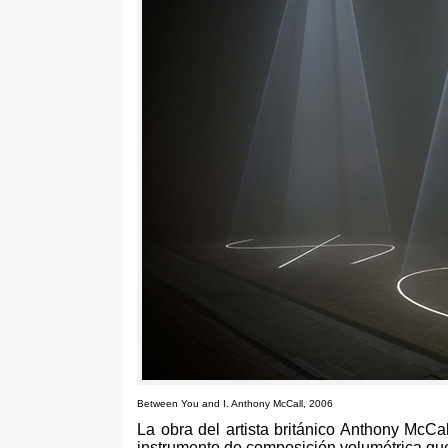
Between You and I
.
Anthony McCall
, 2006
La obra del artista británico Anthony McCa
instrumento de composición volumétrica que