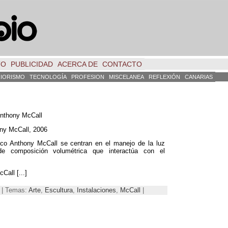
TO
PUBLICIDAD
ACERCA DE
CONTACTO
RIORISMO
TECNOLOGÍA
PROFESION
MISCELANEA
REFLEXIÓN
CANARIAS
Anthony McCall
ny McCall, 2006
ánico Anthony McCall se centran en el manejo de la luz
e composición volumétrica que interactúa con el
Call [...]
7 | Temas:
Arte
,
Escultura
,
Instalaciones
,
McCall
|