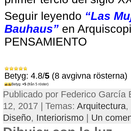
Seguir leyendo
“
Las Muj
Bauhaus
”
en Arquiscop
PENSAMIENTO
Betyg: 4.8/
5
(8 avgivna rösterna)
Betyg:
+5
(från 5 röster)
Publicado por Federico García B
12, 2017 | Temas:
Arquitectura
,
Diseño
,
Interiorismo
|
Un comen