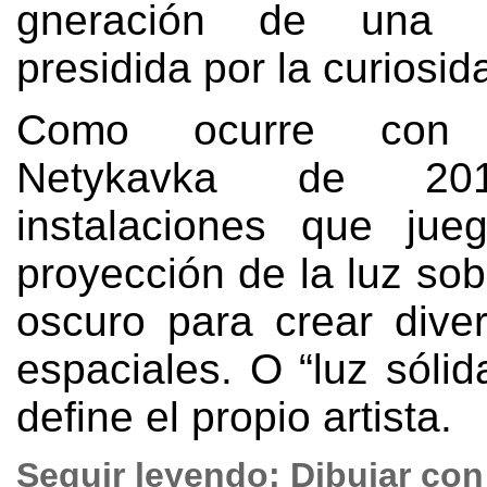
gneración de una ex
presidida por la curiosid
Como ocurre con 
Netykavka de
20
instalaciones que jue
proyección de la luz so
oscuro para crear diver
espaciales
.
O
“
luz sólid
define el propio artista
.
Seguir leyendo:
Dibujar con 