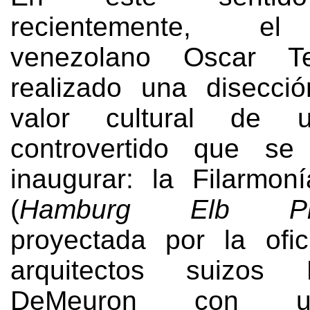
recientemente
,
el
venezolano Oscar Te
realizado una disecci
valor cultural de u
controvertido que s
inaugurar
:
la Filarmon
(
Hamburg Elb Phil
proyectada por la ofi
arquitectos suizos
DeMeuron con u