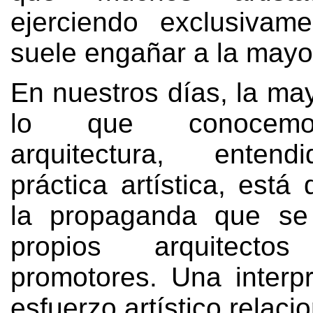
ejerciendo exclusivam
suele engañar a la mayo
En nuestros días
,
la ma
lo que conocemo
arquitectura
,
enten
práctica artística
,
está 
la propaganda que se
propios arquitect
promotores
.
Una interpr
esfuerzo artístico relaci