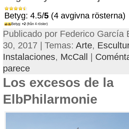
Betyg: 4.5/
5
(4 avgivna rösterna)
Betyg:
+2
(från 4 röster)
Publicado por Federico García 
30, 2017 | Temas:
Arte
,
Escultu
Instalaciones
,
McCall
|
Coménta
parece
Los excesos de la
ElbPhilarmonie