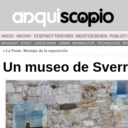
INICIO
ARCHIV
STIEFMÜTTERCHEN
MEISTGESEHEN
PUBLIZIT
BAUKUNST
KUNST
LANDSCAPING
URBAN
WOHNKULTUR
TECHNOLOGIE
BE
«
La Peste
.
Montaje de la exposición
Un museo de Sverr