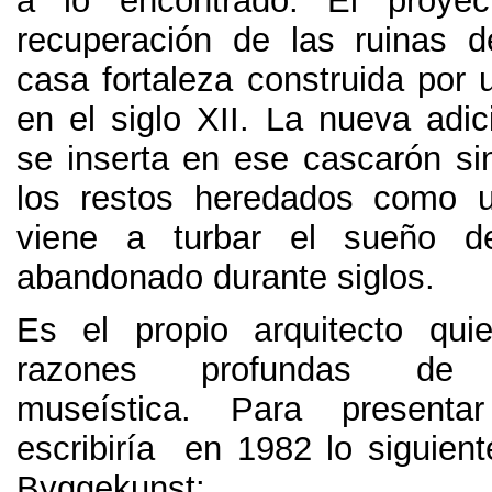
a lo encontrado
.
El proyec
recuperación de las ruinas 
casa fortaleza construida por 
en el siglo XII
.
La nueva adic
se inserta en ese cascarón si
los restos heredados como u
viene a turbar el sueño d
abandonado durante siglos
.
Es el propio arquitecto qui
razones profundas de
museística. Para presenta
escribiría en 1982 lo siguient
Byggekunst
: