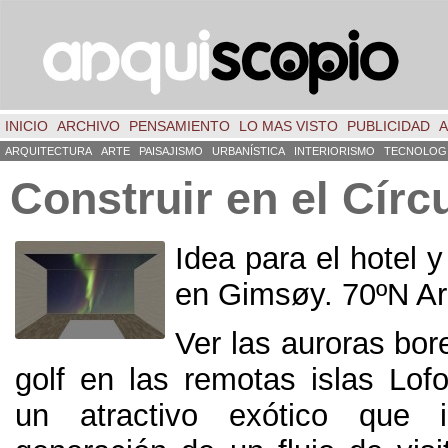
INICIO
ARCHIVO
PENSAMIENTO
LO MAS VISTO
PUBLICIDAD
A
ARQUITECTURA
ARTE
PAISAJISMO
URBANÍSTICA
INTERIORISMO
TECNOLOG
Construir en el Círc
Idea para el hotel 
en Gimsøy. 70ºN Ark
Ver las auroras bore
golf en las remotas islas Lof
un atractivo exótico que 