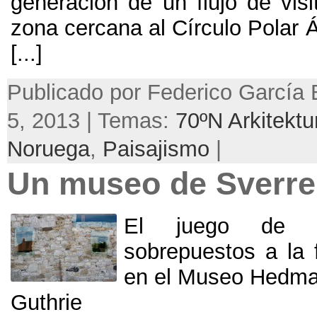
generación de un flujo de visi
zona cercana al Círculo Polar Ár
[...]
Publicado por Federico García 
5, 2013 | Temas:
70ºN Arkitektu
Noruega
,
Paisajismo
|
Un museo de Sverre
El juego de lo
sobrepuestos a la f
en el Museo Hedmar
Guthrie