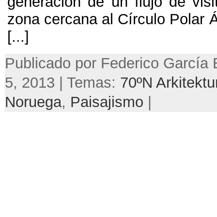
generación de un flujo de visi
zona cercana al Círculo Polar Ár
[...]
Publicado por Federico García 
5, 2013 | Temas:
70ºN Arkitektu
Noruega
,
Paisajismo
|