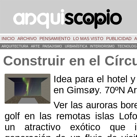
INICIO
ARCHIVO
PENSAMIENTO
LO MAS VISTO
PUBLICIDAD
A
ARQUITECTURA
ARTE
PAISAJISMO
URBANÍSTICA
INTERIORISMO
TECNOLOG
Construir en el Círc
Idea para el hotel 
en Gimsøy. 70ºN Ark
Ver las auroras bore
golf en las remotas islas Lof
un atractivo exótico que 