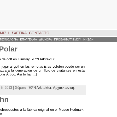
ΗΜΙΣΗ
ΣΧΕΤΙΚΑ
CONTACTO
ΤΕΧΝΟΛΟΓΙΑ
ΕΠΑΓΓΕΛΜΑ
ΔΙΑΦΟΡΑ
ΠΡΟΒΛΗΜΑΤΙΣΜΟΥ
ΝΗΣΩΝ
 Polar
o de golf en Gimsøy
. 70
ºN Arkitektur
 jugar al golf en las remotas islas Lofoten puede ser un
uzca a la generación de un flujo de visitantes en esta
lar Ártico
.
Así lo ha
[...]
 5, 2013 | Θέματα:
70
ºN Arkitektur
,
Αρχιτεκτονική
,
ehn
 sobrepuestos a la fábrica original en el Museo Hedmark
.
ie