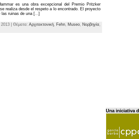
mmar es una obra excepcional del Premio Pritzker
e realiza desde el respeto a lo encontrado
.
El proyecto
 las ruinas de una
[...]
, 2013 | Θέματα:
Αρχιτεκτονική
,
Fehn
,
Museo
,
Νορβηγία
,
Una iniciativa 