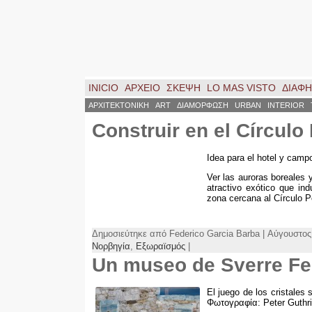
INICIO
ΑΡΧΕΙΟ
ΣΚΈΨΗ
LO MAS VISTO
ΔΙΑΦ
ΑΡΧΙΤΕΚΤΟΝΙΚΗ
ART
ΔΙΑΜΟΡΦΩΣΗ
URBAN
INTERIOR
Construir en el Círculo
Idea para el hotel y camp
Ver las auroras boreales y
atractivo exótico que ind
zona cercana al Círculo Po
Δημοσιεύτηκε από Federico Garcia Barba | Αύγουστος
Νορβηγία
,
Εξωραϊσμός
|
Un museo de Sverre F
El juego de los cristales
Φωτογραφία:
Peter Guthr