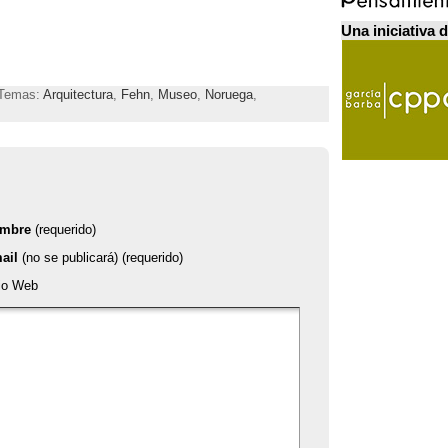
Una iniciativa 
| Temas:
Arquitectura
,
Fehn
,
Museo
,
Noruega
,
mbre
(requerido)
ail
(no se publicará) (requerido)
tio Web