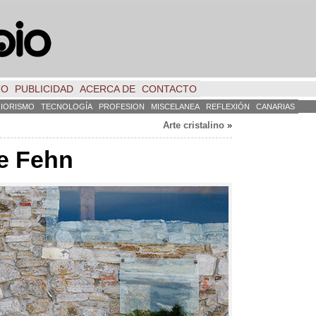
TO
PUBLICIDAD
ACERCA DE
CONTACTO
RIORISMO
TECNOLOGÍA
PROFESION
MISCELANEA
REFLEXIÓN
CANARIAS
Arte cristalino
»
e Fehn