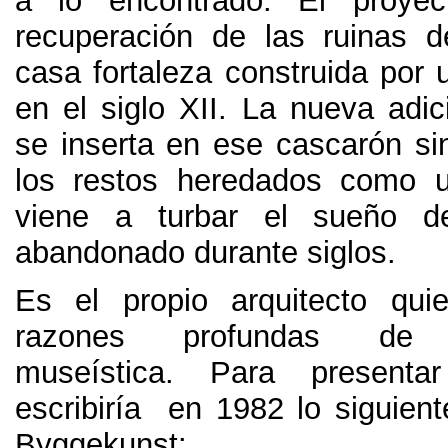
a lo encontrado
.
El proyec
recuperación de las ruinas 
casa fortaleza construida por 
en el siglo XII
.
La nueva adic
se inserta en ese cascarón si
los restos heredados como u
viene a turbar el sueño d
abandonado durante siglos
.
Es el propio arquitecto qui
razones profundas de
museística. Para presenta
escribiría en 1982 lo siguient
Byggekunst
: