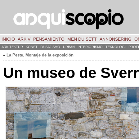
INICIO
ARKIV
PENSAMIENTO
MEN DU SETT
ANNONSERING
O
ARKITEKTUR
KONST
PAISAJISMO
URBAN
INTERIORISMO
TEKNOLOGI
PROF
«
La Peste
.
Montaje de la exposición
Un museo de Sverr