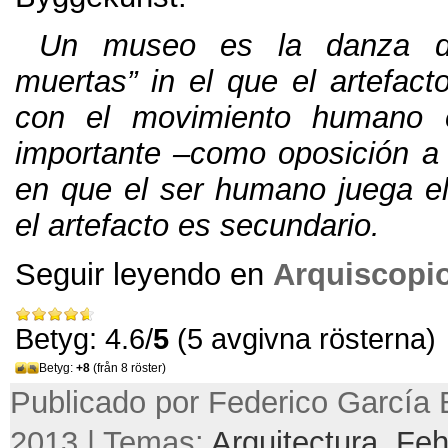
Un museo es la danza d
muertas” in el que el artefact
con el movimiento humano 
importante –como oposición a l
en que el ser humano juega el 
el artefacto es secundario
.
Seguir leyendo en
Arquiscopi
Betyg: 4.6/
5
(5 avgivna rösterna)
Betyg:
+8
(från 8 röster)
Publicado por Federico García B
2013 | Temas:
Arquitectura
,
Fe